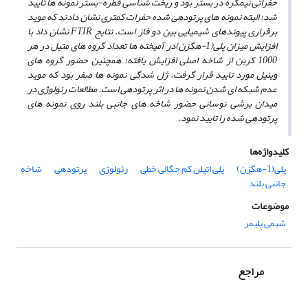
حفراتی نیم­کره در بستر بود و ریخت شناسی قطره-بستر نمونه ­ها تایید
شد؛ البته نمونه ­های پرتودهی شده حفرات کمتری نشان دادند که موید
برقراری پیوندهای شیمیایی بین دو فاز است. نتایج FTIR نشان داد با
افزایش میزان پلی(1-هگزن)در آمیخته ­ها تعداد گروه­ های متیل در هر
1000 کربن از شاخه اصلی افزایش یافته؛ هم­چنین حضور گروه­ های
وینیل مورد تایید قرار گرفت. ژل ­شدگی نمونه­ ها صفر بود که موید
عدم شبکه ­ای شدن نمونه­ ها در اثر پرتودهی است. مطالعات رئولوژی در
میدان برشی نوسانی حضور شاخه ­های جانبی بلند روی نمونه­ های
پرتودهی شده را تایید نمود.
کلیدواژه‌ها
پلی(1-هگزن)
پلی اتیلن کم چگالی خطی
رئولوژی
پرتودهی
شاخه
جانبی بلند
موضوعات
شیمی پلیمر
مراجع