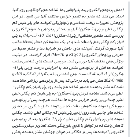
اعمال پرتوهای الکترونی به پلی ­اولفین­ ها، شاخه ­های گوناگونی روی آن­ها
ایجاد می ­کند که منجر به تغییر خواص مختلف آنها می شود. در این
پژوهش تغییرات ریخت ­شناسی و رئولوژیکی آمیخته ­های پلی­ اتیلن کم
چگالی ­خطی و پلی(1-هگزن) قبل و بعد از پرتودهی با امواج الکترونی
6
بررسی شد. مقادیر مختلفی از پلی(1-هگزن) (M
=1.7×10
Da) به پلی
v
­اتیلن کم چگالی ­خطی اضافه شد و در یک مخلوط­ کن داخلی اختلاط مذاب
آن­ها صورت گرفت. آمیخته­ های حاصل در شرایط دما و فشار محیط در
معرض پرتوهای الکترونی(KGy12 و Mev10) قرار گرفتند. در نهایت
ویژگی­ های مختلف آن­ها بررسی شد. بررسی نسبت­ های شاخص مذاب
آمیخته­ ها قبل از پرتودهی نشان داد با افزایش درصد وزنی پلی(1-
هگزن) از 5/1 به 5/4، نسبت­ های شاخص مذاب آن­ها از 95/0 به (g/10
min) 82/0کاهش می ­یابد درحالی­ که پس از پرتودهی ریزشی مشاهده
نشد که نشان دهنده حضور شاخه­ های بلند روی پلی­ اتیلن کم چگالی ­
خطی می ­باشد. اضافه کردن پلی(1-هگزن) به پلی ­اتیلن کم چگالی ­خطی
تاثیر چندانی بر رفتار حرارتی نمونه ­ها نداشت هرچند پس از پرتودهی
بلورینگی نمونه­ ها کاهش یافت که می­ تواند دلیل دیگری بر حضور
شاخه ­های جانبی بلند روی زنجیر پلی اتیلن کم چگالی ­خطی باشد. چگالی
نمونه ­های پلی­ اتیلن کم چگالی ­خطی / پلی (1-هگزن) بعد از پرتودهی
کاهش یافت که در توافق با نتایج بلورینگی است. تصاویر میکروسکوپی
الکترونی آمیخته­ ها پس از حکاکی در هپتان جوشان نشان­ دهنده پخش