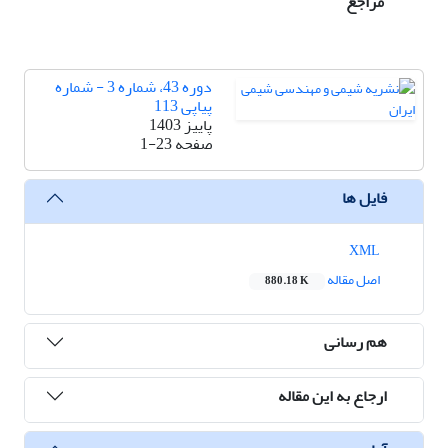
مراجع
دوره 43، شماره 3 - شماره
پیاپی 113
پاییز 1403
صفحه
1-23
فایل ها
XML
اصل مقاله
880.18 K
هم رسانی
ارجاع به این مقاله