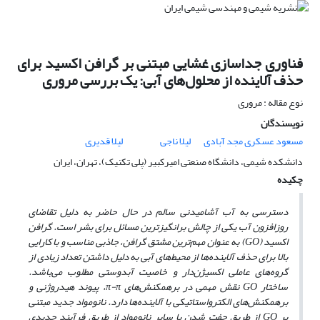
فناوری جداسازی غشایی مبتنی بر گرافن اکسید برای
حذف آلاینده از محلول‌های آبی: یک بررسی مروری
نوع مقاله : مروری
نویسندگان
مسعود عسکری مجد آبادی
لیلا ناجی
لیلا قدیری
دانشکده شیمی، دانشگاه صنعتی امیرکبیر (پلی تکنیک)، تهران، ایران
چکیده
دسترسی به آب آشامیدنی سالم در حال حاضر به دلیل تقاضای
روزافزون آب یکی از چالش برانگیزترین مسائل برای بشر است. گرافن
اکسید (GO) به عنوان مهم‌ترین مشتق گرافن، جاذبی مناسب و با کارایی
بالا برای حذف آلاینده‌ها از محیط‌های آبی به دلیل داشتن تعداد زیادی از
گروه‌های عاملی اکسیژن‌دار و خاصیت آبدوستی مطلوب می‌باشد.
ساختار GO نقش مهمی در برهمکنش‌های π-π، پیوند هیدروژنی و
برهمکنش‌های الکترواستاتیکی با آلاینده‌ها دارد. نانومواد جدید مبتنی
بر GO از طریق جفت شدن با سایر نانومواد از طریق فرآیند جدیدی