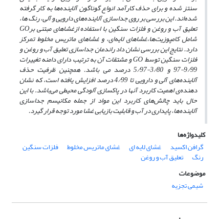
سنتز شده و برای حذف کارآمد انواع گوناگون آلاینده‌ها به کار گرفته
شده‌اند. این بررسی بر روی جداسازی آلاینده‌های دارویی و آلی، رنگ ها،
تعلیق آب و روغن و فلزات سنگین با استفاده ازغشاهای مبتنی برGO
شامل کامپوزیت‌ها،غشاهای لایه‌ای، و غشاهای ماتریس مخلوط تمرکز
دارد. نتایج این بررسی نشان داد راندمان جداسازی تعلیق آب و روغن و
فلزات سنگین توسط GO و مشتقات آن به ترتیب دارای دامنه تغییرات
9/99-97 و 3/80-5/97 درصد می باشد. همچنین ظرفیت حذف
آلاینده‌های آلی و دارویی تا 4/99 درصد افزایش یافته است، که نشان
دهنده‌ی اهمیت کاربرد آنها در پاکسازی آلودگی محیطی می‌باشد. با این
حال باید چالش‌های کاربرد این مواد از جمله مکانیسم جداسازی
آلاینده‌ها، پایداری در آب و قابلیت بازیابی غشا مورد توجه قرار گیرد.
کلیدواژه‌ها
گرافن اکسید
غشای لایه ای
غشای ماتریس مخلوط
فلزات سنگین
رنگ
تعلیق آب و روغن
موضوعات
شیمی تجزیه