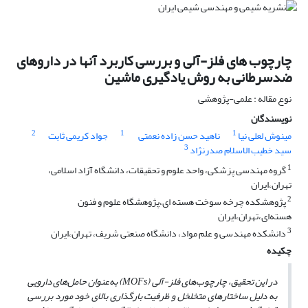
چارچوب های فلز-آلی و بررسی کاربرد آنها در داروهای
ضدسرطانی به روش یادگیری ماشین
نوع مقاله : علمی-پژوهشی
نویسندگان
2
1
1
مینوش لعلی نیا
ناهید حسن زاده نعمتی
جواد کریمی ثابت
3
سید خطیب الاسلام صدرنژاد
1
گروه مهندسی پزشکی، واحد علوم و تحقیقات، دانشگاه آزاد اسلامی،
تهران،ایران
2
پژوهشکده چرخه سوخت هسته ای،پژوهشگاه علوم و فنون
هسته‌ای،تهران،ایران
3
دانشکده مهندسی و علم مواد، دانشگاه صنعتی شریف، تهران،ایران
چکیده
در این تحقیق، چارچوب‌های فلز-آلی (MOFs) به‌عنوان حامل‌های دارویی
به دلیل ساختارهای متخلخل و ظرفیت بارگذاری بالای خود مورد بررسی