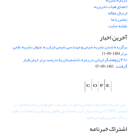
درباره نشریه
اعضای هیات تحریریه
ارسال مقاله
تماس با ما
نقشه سایت
آخرین اخبار
برگزیده شدن نشریه شیمی و مهندسی شیمی ایران به عنوان نشریه علمی
برتر
1404-09-11
۴۸۱ پژوهشگر ایرانی در زمره دانشمندان یک‌درصد برتر جهان قرار
گرفتند.
1401-09-07
"
این نشریه با احترام به قوانین اخلاق در نشریات، تابع قوانین کمیتۀ اخلاق در
انتشار (COPE) می باشد و از آیین نامه اجرایی قانون پیشگیری و مقابله با تقلب
در آثار علمی پیروی می نماید".
اشتراک خبرنامه