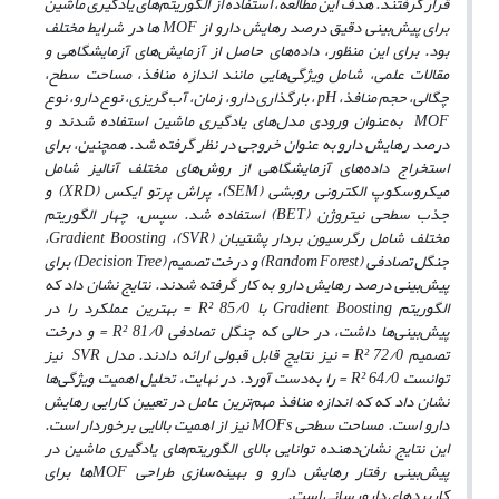
قرار گرفتند. هدف این مطالعه، استفاده از الگوریتم‌های یادگیری ماشین
برای پیش‌بینی دقیق درصد رهایش دارو از MOF ها در شرایط مختلف
بود. برای این منظور، داده‌های حاصل از آزمایش‌های آزمایشگاهی و
مقالات علمی، شامل ویژگی‌هایی مانند اندازه منافذ، مساحت سطح،
چگالی، حجم منافذ، pH ، بارگذاری دارو، زمان، آب گریزی، نوع دارو، نوع
MOF به‌عنوان ورودی مدل‌های یادگیری ماشین استفاده شدند و
درصد رهایش دارو به عنوان خروجی در نظر گرفته شد. همچنین، برای
استخراج داده‌های آزمایشگاهی از روش‌های مختلف آنالیز شامل
میکروسکوپ الکترونی روبشی (SEM)، پراش پرتو ایکس (XRD) و
جذب سطحی نیتروژن (BET) استفاده شد. سپس، چهار الگوریتم
مختلف شامل رگرسیون بردار پشتیبان (SVR)، Gradient Boosting،
جنگل تصادفی (Random Forest) و درخت تصمیم (Decision Tree) برای
پیش‌بینی درصد رهایش دارو به کار گرفته شدند. نتایج نشان داد که
الگوریتم Gradient Boosting با 85/0 R² = بهترین عملکرد را در
پیش‌بینی‌ها داشت، در حالی که جنگل تصادفی 81/0 R² = و درخت
تصمیم 72/0 R² = نیز نتایج قابل قبولی ارائه دادند. مدل SVR نیز
توانست 64/0 R² = را به‌دست آورد. در نهایت، تحلیل اهمیت ویژگی‌ها
نشان داد که که اندازه منافذ مهم‌ترین عامل در تعیین کارایی رهایش
دارو است. مساحت سطحی MOFs نیز از اهمیت بالایی برخوردار است.
این نتایج نشان‌دهنده توانایی بالای الگوریتم‌های یادگیری ماشین در
پیش‌بینی رفتار رهایش دارو و بهینه‌سازی طراحی MOFها برای
کاربردهای دارورسانی است.