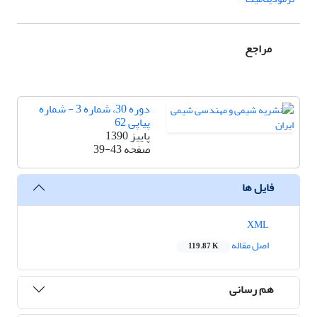
مراجع
دوره 30، شماره 3 - شماره
پیاپی 62
پاییز 1390
صفحه
39-43
فایل ها
XML
اصل مقاله
119.87 K
هم رسانی