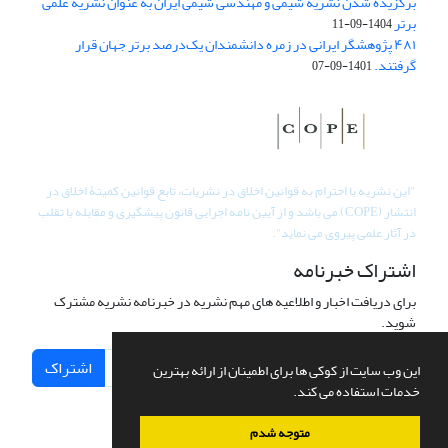
برگزیده شدن نشریه شیمی و مهندسی شیمی ایران به عنوان نشریه علمی
برتر
1404-09-11
۴۸۱ پژوهشگر ایرانی در زمره دانشمندان یک‌درصد برتر جهان قرار
گرفتند.
1401-09-07
"
این نشریه با احترام به قوانین اخلاق در نشریات، تابع قوانین کمیتۀ اخلاق در
انتشار (COPE) می باشد و از آیین نامه اجرایی قانون پیشگیری و مقابله با تقلب
در آثار علمی پیروی می نماید".
اشتراک خبرنامه
برای دریافت اخبار و اطلاعیه های مهم نشریه در خبرنامه نشریه مشترک
شوید.
اشتراک
این وب سایت از کوکی ها برای اطمینان از ارائه بهترین
خدمات استفاده می کند.
متوجه شدم