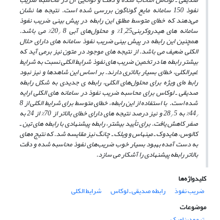
نفوذ 150 سامانه مایع گوناگون بررسی شده است. نتیجه ‌ها نشان
می‌دهند که خطای متوسط مطلق این رابطه در پیش ‌بینی ضریب نفوذ
سامانه ‌های هیدروکربنی1
25% و محلول‌های آبی 8
20% می باشد.
/
/
همچنین این رابطه در پیش ‌بینی ضریب نفوذ سامانه ‌های دارای حلال
الکلی ضعیف می ‌باشد. از نتیجه‌ های موجود در متون نیز برمی ‌آید که
بیشتر رابطه‌ ها در تخمین ضریب‌ های نفوذ شرایط الکلی نسبت به شرایط
غیرالکلی، خطای بسیار بالاتری دارند. بر اساس این شاهدها و نیز نبود
رابط ه‌ای ویژه برای محلول‌های الکلی، رابطه ‌ی جدیدی به شکل رابطه
صدیقی ـ لوکاس برای محاسبه ضریب نفوذ در سامانه ‌های الکلی ارایه
شده است. با استفاده از این رابطه، خطای متوسط برای شرایط الکلی از 8
44% به 5
28 و نیز درصد نتیجه ‌های دارای خطای بالاتر از 70% از 24 به
/
/
صفر کاهش یافت. برای تأیید بیشتر، رابطه پیشنهادی با رابطه ‌های تین ـ
کالوس، هایدوک ـ مینهاس و ویلک ـ چانگ نیز مقایسه شد. که نتیج ه‌های
به دست آمده بهبود بسیار خوب ضریب‌های نفوذ محاسبه شده و دقت
بالاتر رابطه پیشنهادی را آشکار می‌ سازد.
کلیدواژه‌ها
ضریب نفوذ
رابطه صدیقی ـ لوکاس
شرایط الکلی
موضوعات
ترمودینامیک