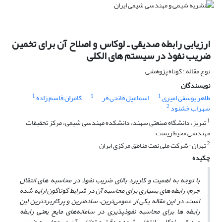
ارزیابی رابطه صدیقی ـ لوکاس و اصلاح آن برای تخمین
ضریب نفوذ در سیستم های الکلی
نوع مقاله : کوتاه پژوهشی
نویسندگان
1
1
1
طاهر یوسفی امیری
اسماعیل فاتحی فر
کامران قاسم زاده
2
سهراب خشنود
1
تبریز، دانشگاه صنعتی سهند، دانشکده مهندسی شیمی، مرکز تحقیقات
مهندسی محیط زیست
2
تهران-شرکت ملی نفت مناطق مرکزی ایران
چکیده
با توجه به اهمیت و کاربرد بالای ضریب نفوذ در محاسبه ‌های انتقال
جرم، رابطه ‌های بسیاری برای محاسبه آن
در شرایط گوناگون ارایه شده
است. در این مقاله یکی از عمومی‌ترین، ساده‌ترین و پرکاربردترین این
رابطه‌ ها برای محاسبه نفوذپذیری در سامانه‌های مایع یعنی رابطه
صدیقی ـ لوکاس انتخاب شده و دقت و توانایی آن در محاسبه ضریب