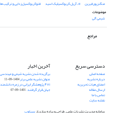
منگنزپورفیرین
α ـ آریل کربوکسیلیک اسید
فتوکربوکسیل‌زدایی و ترکیب ها
موضوعات
شیمی آلی
مراجع
دسترسی سریع
آخرین اخبار
صفحه اصلی
برگزیده شدن نشریه شیمی و مهندسی ش
درباره نشریه
عنوان نشریه علمی برتر
1404-09-11
اعضای هیات تحریریه
۴۸۱ پژوهشگر ایرانی در زمره دانشمن
ارسال مقاله
جهان قرار گرفتند.
1401-09-07
تماس با ما
نقشه سایت
سامانه مدیریت نشریات علمی.
طراحی و پیاده سازی از
سیناوب