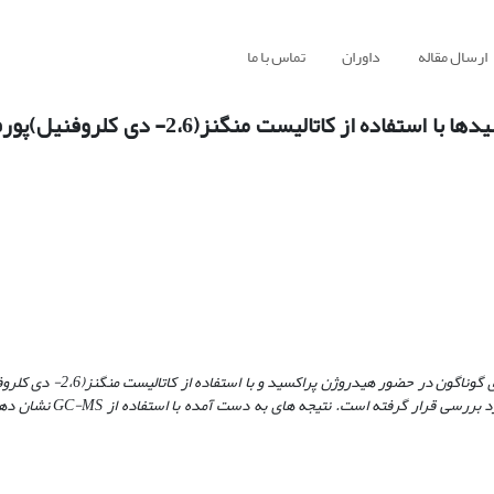
ارسال مقاله
داوران
تماس با ما
فتوکربوکسیل زدایی گروهی از α- آریل کربوکسیلیک اسیدها با استفاده از کات
ی گوناگون در حضور هیدروژن پراکسید و با استفاده
از کاتالیست
منگنز(
2،6- دی کلروفنیل
 بر
ر
سی قرار گرفته است. نتیجه‌ های به‌ دست آمده با استفاده از
GC-MS
نشان دهن