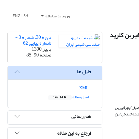
ورود به سامانه
ENGLISH
الیست منگنز(2،6- دی کلروفنیل)پورفیرین کلرید
دوره 30، شماره 3 -
شماره پیاپی 62
پاییز 1390
صفحه
85-90
فایل ها
XML
اصل مقاله
147.14 K
)پورفیرین
ده تبدیل این
هم رسانی
ارجاع به این مقاله