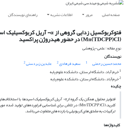
صفحه اصلی
مرور
اطلاعات نشریه
راهنمای نویسندگان
(Mn(TDCPP)Cl) در حضور هیدروژن پراکسید
نوع مقاله : علمی-پژوهشی
نویسندگان
2
2
1
محمدحسین رحمتی
سعید فرهادی
عابدین زبردستی
1
خرم آباد، دانشگاه لرستان، دانشکده علوم پایه
2
خرم‌آباد، دانشگاه لرستان، دانشکده علوم پایه
چکیده
فتولیز محلول همگن یک گروه
از
α
-
آریل کربوکسیلیک اسیدها
با استخلاف‌ها
کلرید
،
(Mn(TDCPP)Cl)
در تلاش برای شناسایی فراورده‌های تولید شده مورد
ترکیبات به مشتق‌ های کربونیلی با بازده ‌های متفاوت می‌ باشد.
کلیدواژه‌ها