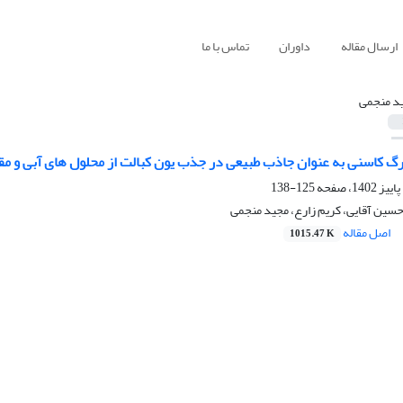
ارسال مقاله
داوران
تماس با ما
د منجمی
گ کاسنی به عنوان جاذب طبیعی در جذب یون کبالت از محلول های آبی و مقا
125-138
حسین آقایی، کریم زارع، مجید منجمی
اصل مقاله
1015.47 K