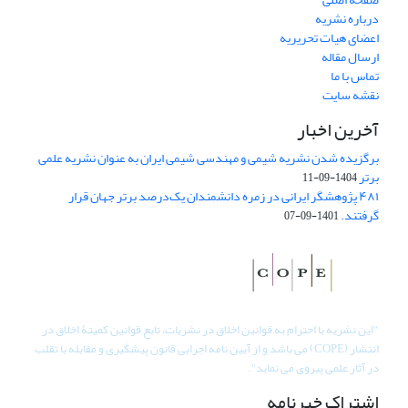
درباره نشریه
اعضای هیات تحریریه
ارسال مقاله
تماس با ما
نقشه سایت
آخرین اخبار
برگزیده شدن نشریه شیمی و مهندسی شیمی ایران به عنوان نشریه علمی
برتر
1404-09-11
۴۸۱ پژوهشگر ایرانی در زمره دانشمندان یک‌درصد برتر جهان قرار
گرفتند.
1401-09-07
"
این نشریه با احترام به قوانین اخلاق در نشریات، تابع قوانین کمیتۀ اخلاق در
انتشار (COPE) می باشد و از آیین نامه اجرایی قانون پیشگیری و مقابله با تقلب
در آثار علمی پیروی می نماید".
اشتراک خبرنامه