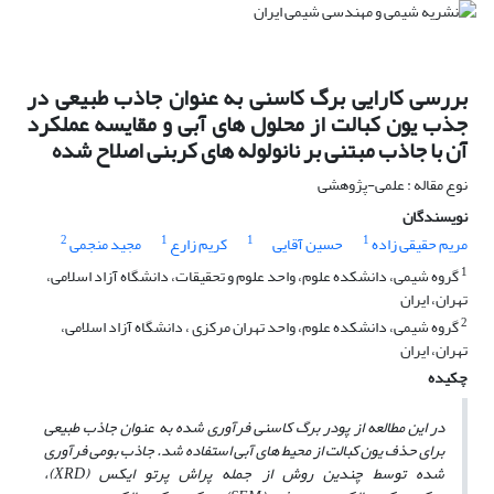
بررسی کارایی برگ کاسنی به عنوان جاذب طبیعی در
جذب یون کبالت از محلول های آبی و مقایسه عملکرد
آن با جاذب مبتنی بر نانولوله های کربنی اصلاح شده
نوع مقاله : علمی-پژوهشی
نویسندگان
2
1
1
1
مریم حقیقی زاده
حسین آقایی
کریم زارع
مجید منجمی
1
گروه شیمی، دانشکده علوم، واحد علوم و تحقیقات، دانشگاه آزاد اسلامی،
تهران، ایران
2
گروه شیمی، دانشکده علوم، واحد تهران مرکزی ، دانشگاه آزاد اسلامی،
تهران، ایران
چکیده
در این مطالعه از پودر برگ کاسنی فرآوری شده به عنوان جاذب طبیعی
برای حذف یون­ کبالت از محیط­ های آبی
استفاده شد. جاذب بومی فرآوری
شده توسط چندین روش از جمله پراش پرتو ایکس (
XRD
)،