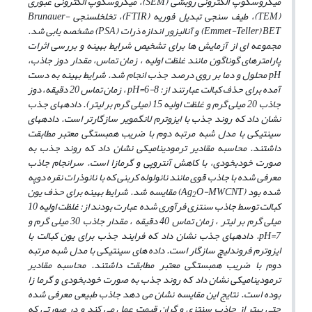
میکروسکوپ الکترونی
روبشی (
SEM
)، میکروسکوپ الکترونی عبوری
(
TEM
)، طیف سنجی تبدیل فوریه
(
FTIR
)، تخلخل­سنجی
Brunauer-
Emmet-Teller) BET
) و آنالیزور اندازه ذرات (
PSA
) مشخصه یابی شد.
مجموعه ­ای از آزمایش­ ها برای
تشخیص شرایط بهینه و بررسی اثرات
پارامترهای گوناگون مانند غلظت اولیه ، زمان تماس، مقدار دوز جاذب،
pH
محلول و دما
بر روی درصد جذب انجام شد. شرایط بهینه به دست
آمده برای حذف کبالت عبارتند از: 8-6=
pH
، زمان تماس 20 دقیقه، دوز
جاذب 20 میلی گرم و غلظت اولیه 15 (میلی گرم بر لیتر). داده­های جذب
نشان داد که روند جذب با ایزوترم لانگمویر
سازگارتر است. داده­های
سینتیکی با مدل شبه مرتبه دوم با ضریب همبستگی معتبر مطابقت
داشتند. محاسبه مقادیر ترمودینامیکی
نشان داد که روند جذب به
صورت خودبخودی، با کاهش آنتروپی و گرمازا است. سرانجام جاذب
معرفی شده با جاذب قوی
مانند نانولوله کربنی که با نانوذرات نقره دوپه
شده بود (
O-MWCNT
Ag
) مقایسه شد. شرایط بهینه برای حذف یون
2
کبالت توسط جاذب سنتزی فرآوری شده عبارت بودند از: غلظت اولیه 10
میلی گرم بر لیتر ، زمان تماس 40 دقیقه ، مقدار جاذب
30 میلی گرم و
7=
pH
. داده­های جذب نشان داد که فرایند جذب برای یون کبالت با
ایزوترم فروندلیچ سازگار است.
داده
­های سینتیکی با مدل شبه مرتبه
دوم با ضریب همبستگی معتبر مطابقت داشتند. محاسبه مقادیر
ترمودینامیکی نشان داد که روند جذب به صورت خودبخودی و گرما زا
بوده است. نتایج این مقایسه نشان می­ دهد جاذب طبیعی معرفی شده
حتی
بهتر از جاذب سنتزی و گران قیمت عمل می ­کند و در صورتی که