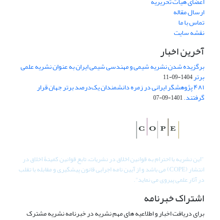
اعضای هیات تحریریه
ارسال مقاله
تماس با ما
نقشه سایت
آخرین اخبار
برگزیده شدن نشریه شیمی و مهندسی شیمی ایران به عنوان نشریه علمی
برتر
1404-09-11
۴۸۱ پژوهشگر ایرانی در زمره دانشمندان یک‌درصد برتر جهان قرار
گرفتند.
1401-09-07
"
این نشریه با احترام به قوانین اخلاق در نشریات، تابع قوانین کمیتۀ اخلاق در
انتشار (COPE) می باشد و از آیین نامه اجرایی قانون پیشگیری و مقابله با تقلب
در آثار علمی پیروی می نماید".
اشتراک خبرنامه
برای دریافت اخبار و اطلاعیه های مهم نشریه در خبرنامه نشریه مشترک