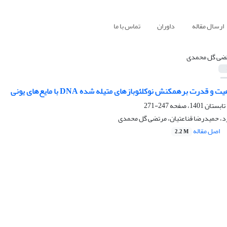
ارسال مقاله
داوران
تماس با ما
ضی گل محمدی
 قدرت برهمکنش نوکلئوبازهای متیله شده DNA با مایع‌های یونی
247-271
، حمیدرضا قناعتیان، مرتضی گل محمدی
اصل مقاله
2.2 M