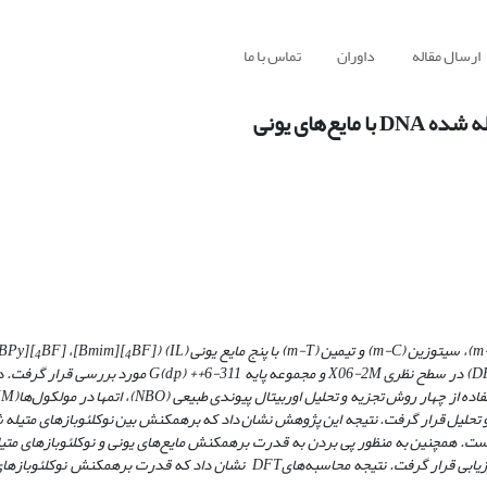
ارسال مقاله
داوران
تماس با ما
‌های یونی
m
)، سیتوزین (
m-C
) و تیمین (
m-T
) با پنج مایع یونی (
IL
) (
[
BF
][
Bmim
]
،
[
BF
][
BPy
4
4
D
) در سطح نظری
M
06-2
X
و مجموعه پایه
G(d,p)
++6-311 مورد بررسی قرار گرفت
تفاده از چهار روش تجزیه و تحلیل اوربیتال پیوندی طبیعی
(
NBO
)،
اتم­ها در مولکول‌ها
(AIM)
 تحلیل قرار گرفت. نتیجه این پژوهش نشان داد که برهمکنش بین نوکلئوبازهای متیله ش
است. همچنین به منظور پی بردن به قدرت برهمکنش مایع‌های یونی و نوکلئوبازهای متی
یابی قرار گرفت. نتیجه محاسبه‌های
DFT
نشان داد که قدرت برهمکنش نوکلئوبازهای