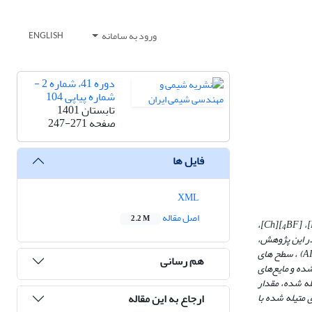
ورود به سامانه
ENGLISH
دوره 41، شماره 2 -
شماره پیاپی 104
تابستان 1401
صفحه
247-271
فایل ها
XML
اصل مقاله
2.2 M
]،
Ch
][
BF
]، [
4
. در این پژوهش،
،
سطح
­
های
هم رسانی
ده و مایع‌های
له شده، مقدار
ارجاع به این مقاله
 متیله شده
با