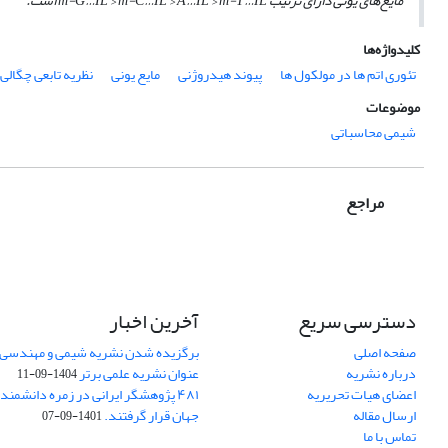
مایع‌های یونی دارای ترتیب
m-G…IL > m-C…IL > A…IL > m-T…IL
است.
کلیدواژه‌ها
تئوری اتم ها در مولکول ها
پیوند هیدروژنی
مایع یونی
نظریه تابعی چگالی
موضوعات
شیمی محاسباتی
مراجع
دسترسی سریع
آخرین اخبار
صفحه اصلی
برگزیده شدن نشریه شیمی و مهندسی ش
درباره نشریه
عنوان نشریه علمی برتر
1404-09-11
اعضای هیات تحریریه
۴۸۱ پژوهشگر ایرانی در زمره دانشمن
ارسال مقاله
جهان قرار گرفتند.
1401-09-07
تماس با ما