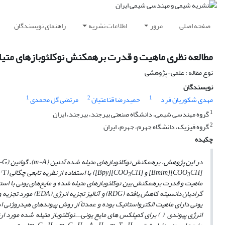
صفحه اصلی
مرور
اطلاعات نشریه
راهنمای نویسندگان
مطالعه نظری ماهیت و قدرت برهمکنش نوکلئوبازهای متیله شده DNA با مایع
نوع مقاله : علمی-پژوهشی
نویسندگان
1
2
1
مهدی شکوریان فرد
حمیدرضا قناعتیان
مرتضی گل محمدی
1
گروه مهندسی شیمی، دانشگاه صنعتی بیرجند، بیرجند، ایران
2
گروه فیزیک، دانشگاه جهرم، جهرم، ایران
چکیده
در این پژوهش، برهمکنش نوکلئوبازهای متیله شده آدنین (
m-A
)، گوانین (
-G
[
CH
COO
][
Bmim
]
و [
CH
COO
][
Bpy
])
با استفاده از نظریه تابعی چگالی (
FT
3
3
ماهیت و قدرت برهمکنش بین نوکلئوبازهای متیله شده و
مایع‌های یونی با اس
گرادیان دانسیته کاهش یافته
(RDG)
و
آنالیز تجزیه انرژی
(EDA)
مورد تجزیه و
یونی دارای ماهیت الکترواستاتیک بوده و عمدتاً از روش پیوندهای هیدروژنی 
انرژی پیوندی
(
) برای کمپلکس ­های مایع یونی...نوکلئوباز
متیله شده مورد ارز