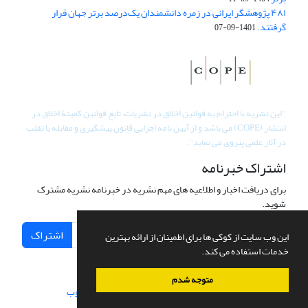
۴۸۱ پژوهشگر ایرانی در زمره دانشمندان یک‌درصد برتر جهان قرار
گرفتند.
1401-09-07
"
این نشریه با احترام به قوانین اخلاق در نشریات، تابع قوانین کمیتۀ اخلاق در
انتشار (COPE) می باشد و از آیین نامه اجرایی قانون پیشگیری و مقابله با تقلب
در آثار علمی پیروی می نماید".
اشتراک خبرنامه
برای دریافت اخبار و اطلاعیه های مهم نشریه در خبرنامه نشریه مشترک
شوید.
اشتراک
این وب سایت از کوکی ها برای اطمینان از ارائه بهترین
خدمات استفاده می کند.
متوجه شدم
سامانه مدیریت نشریات علمی.
طراحی و پیاده سازی از
سیناوب