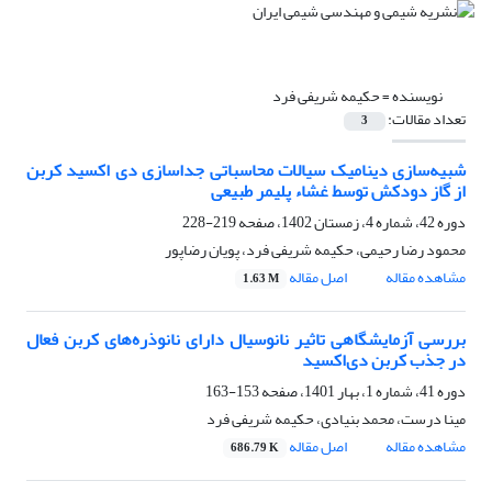
نویسنده =
حکیمه شریفی فرد
تعداد مقالات:
3
شبیه‌سازی دینامیک سیالات محاسباتی جداسازی دی اکسید کربن
از گاز دودکش توسط غشاء پلیمر طبیعی
دوره 42، شماره 4، زمستان 1402، صفحه
219-228
محمود رضا رحیمی، حکیمه شریفی فرد، پویان رضاپور
مشاهده مقاله
اصل مقاله
1.63 M
بررسی آزمایشگاهی تاثیر نانوسیال دارای نانوذره‌های کربن فعال
در جذب کربن دی‌اکسید
دوره 41، شماره 1، بهار 1401، صفحه
153-163
مینا درست، محمد بنیادی، حکیمه شریفی فرد
مشاهده مقاله
اصل مقاله
686.79 K