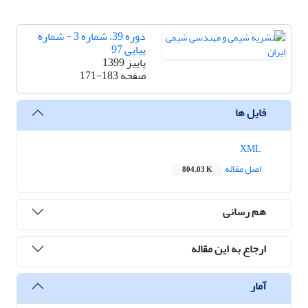
دوره 39، شماره 3 - شماره
پیاپی 97
پاییز 1399
صفحه
171-183
فایل ها
XML
اصل مقاله
804.03 K
هم رسانی
ارجاع به این مقاله
آمار