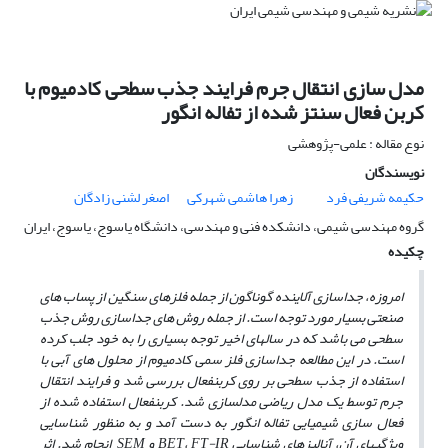
مدل سازی انتقال جرم فرایند جذب سطحی کادمیوم با
کربن فعال سنتز شده از تفاله انگور
نوع مقاله : علمی-پژوهشی
نویسندگان
حکیمه شریفی فرد
زهرا هاشمی شهرکی
اصغر لشنی زادگان
گروه مهندسی شیمی، دانشکده فنی و مهندسی، دانشگاه یاسوج، یاسوج، ایران
چکیده
امروزه، جداسازی آلاینده گوناگون از جمله فلزهای سنگین از پساب­ های
صنعتی بسیار مورد توجه است. از جمله روش ­های جداسازی روش جذب
سطحی می ­باشد که در سال­های اخیر توجه بسیاری را به خود جلب کرده
است. در این مطالعه جداسازی فلز سمی کادمیوم از محلول­ های آبی با
استفاده از جذب سطحی بر روی کربن­فعال بررسی شد و فرایند انتقال
جرم توسط یک مدل ریاضی مدل­سازی شد. کربن­فعال استفاده شده از
فعال­ سازی شیمیایی تفاله انگور به­ دست آمد و به­ منظور شناسایی
ویژگی­های آن، آنالیزهای شناسایی BET، FT-IR و SEM انجام شد. اثر