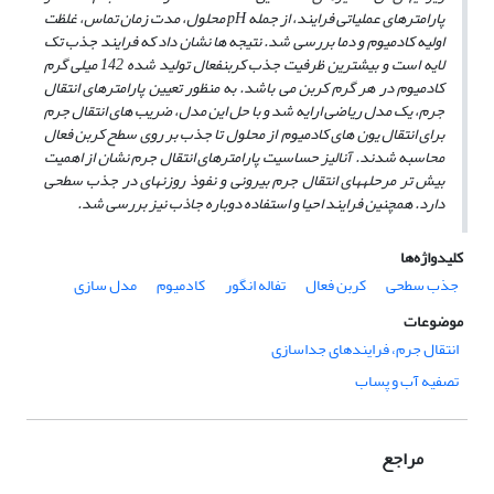
پارامترهای عملیاتی فرایند، از جمله pH محلول، مدت زمان تماس، غلظت
اولیه کادمیوم و دما بررسی شد. نتیجه­ ها نشان داد که فرایند جذب تک
لایه است و بیش­ترین ظرفیت جذب کربن­فعال تولید شده 142 میلی­ گرم
کادمیوم در هر گرم کربن می­ باشد. به­ منظور تعیین پارامترهای انتقال
جرم، یک مدل ریاضی ارایه شد و با حل این مدل، ضریب­ های انتقال جرم
برای انتقال یون­ های کادمیوم از محلول تا جذب بر روی سطح کربن فعال
محاسبه شدند. آنالیز حساسیت پارامترهای انتقال جرم نشان از اهمیت
بیش ­تر مرحله­های انتقال جرم بیرونی و نفوذ روزنه­ای در جذب سطحی
دارد. هم­چنین فرایند احیا و استفاده دوباره جاذب نیز بررسی شد.
کلیدواژه‌ها
جذب سطحی
کربن فعال
تفاله انگور
کادمیوم
مدل سازی
موضوعات
انتقال جرم، فرایندهای جداسازی
تصفیه آب و پساب
مراجع