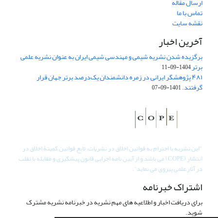
ارسال مقاله
تماس با ما
نقشه سایت
آخرین اخبار
برگزیده شدن نشریه شیمی و مهندسی شیمی ایران به عنوان نشریه علمی
برتر
1404-09-11
۴۸۱ پژوهشگر ایرانی در زمره دانشمندان یک‌درصد برتر جهان قرار
گرفتند.
1401-09-07
"
این نشریه با احترام به قوانین اخلاق در نشریات، تابع قوانین کمیتۀ اخلاق در
انتشار (COPE) می باشد و از آیین نامه اجرایی قانون پیشگیری و مقابله با تقلب
در آثار علمی پیروی می نماید".
اشتراک خبرنامه
برای دریافت اخبار و اطلاعیه های مهم نشریه در خبرنامه نشریه مشترک
شوید.