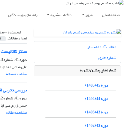
صفحه اصلی
مرور
اطلاعات نشریه
راهنمای نویسندگان
نویسنده =
مجت
تعداد مقالات:
2
مقالات آماده انتشار
سنتز کاتالیست نیکل/UIO-66 برای به‌کارگیری در فرایند DH
شماره جاری
دوره 41، شماره 3، پاییز 1401، صفحه
علی متاعی مقدم، م
شماره‌های پیشین نشریه
مشاهده مقاله
دوره 45 (1405)
بررسی تجربی اث
دوره 41، شماره 2، تابستان 1401، صفحه
دوره 44 (1404)
حسن زارع علی آبا
دوره 43 (1403)
مشاهده مقاله
دوره 42 (1402)