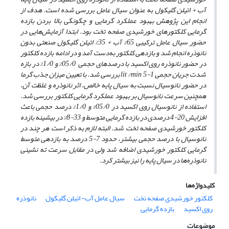
آب + اتیلن گلیکول به عنوان سیال عامل بررسی شده است. هدف از
انجام این پژوهش بهبود عملکرد گرمایی و چگونگی بالا بردن بازده
گرمایی کلکتورهای خورشیدی صفحه تخت بود. ابتدا آزمایش‌هایی در
حضور سیال عامل ترکیبی 65% آب + 35% اتیلن گلیکول صنعتی بدون
نانوذره انجام شد و بازدهی کلکتور به‌دست آمد و در ادامه بازده کلکتور
در حضور نانوذره روی اکسید با درصدهای حجمی 05/0% و 1/0% در بازه
شدت جریان حجمی lit /min 5-1 بررسی شد. با تعیین میزان جذب گرما
در حضور نانوسیال نسبت به سیال پایه خالص، اثر نانوذره و غلظت آن،
همچنین سرعت نانوسیال بر بهبود عملکرد گرمایی کلکتور بررسی شد.
استفاده از نانوسیال روی اکسید در 05/0% و 1/0% درصد حجمی باعث
افزایش 20-4 درصدی در بازده گرمایی متوسط و 33-8% در بیشینه بازده
کلکتور خورشیدی صفحه تخت شد. البته لازم به ذکر است هر چند در
نانوسیال با درصد حجمی بیشتر، حدود 7-5 درصد به بازدهی متوسط
گرمایی کلکتور خورشیدی اضافه شد ولی در مقابل سرعت ته نشینی
نانوذره‌ها در سیال پایه را نیز بیش­تر کرد.
کلیدواژه‌ها
کلکتور خورشیدی صفحه تخت
سیال عامل آب- اتیلن گلیکول
نانوذره
روی اکسید
بازده گرمایی
موضوعات