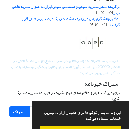
برگزیده شدن نشریه شیمی و مهندسی شیمی ایران به عنوان نشریه علمی
برتر
1404-09-11
۴۸۱ پژوهشگر ایرانی در زمره دانشمندان یک‌درصد برتر جهان قرار
گرفتند.
1401-09-07
"
این نشریه با احترام به قوانین اخلاق در نشریات، تابع قوانین کمیتۀ اخلاق در
انتشار (COPE) می باشد و از آیین نامه اجرایی قانون پیشگیری و مقابله با تقلب
در آثار علمی پیروی می نماید".
اشتراک خبرنامه
برای دریافت اخبار و اطلاعیه های مهم نشریه در خبرنامه نشریه مشترک
شوید.
اشتراک
این وب سایت از کوکی ها برای اطمینان از ارائه بهترین
خدمات استفاده می کند.