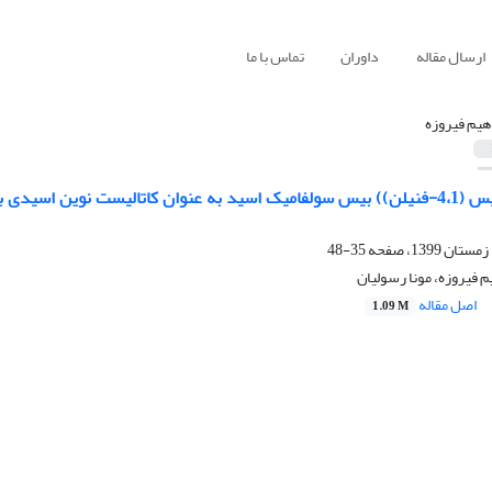
ارسال مقاله
داوران
تماس با ما
اهیم فیروزه
معرفی (متیلن‌بیس (4،1-فنیلن)) بیس سولفامیک اسید به عنوان کاتالیست نو
35-48
یم فیروزه، مونا رسولیان
اصل مقاله
1.09 M