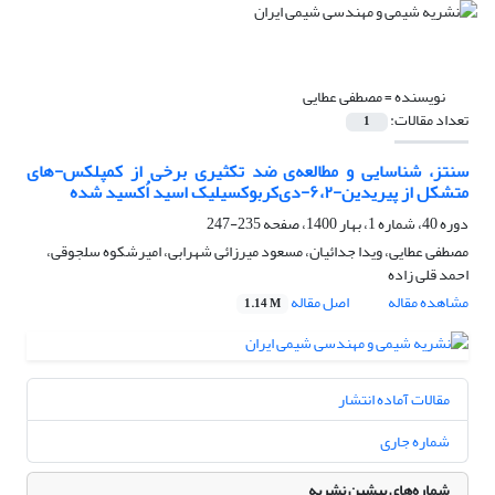
نویسنده =
مصطفی عطایی
تعداد مقالات:
1
سنتز، شناسایی و مطالعه‌‌‌ی ضد ‌تکثیری برخی از کمپلکس-های
متشکل از پیریدین-۶،۲-دی‌کربوکسیلیک اسید اُکسید شده
دوره 40، شماره 1، بهار 1400، صفحه
235-247
مصطفی عطایی، ویدا جدائیان، مسعود میرزائی شهرابی، امیرشکوه سلجوقی،
احمد قلی زاده
مشاهده مقاله
اصل مقاله
1.14 M
مقالات آماده انتشار
شماره جاری
شماره‌های پیشین نشریه