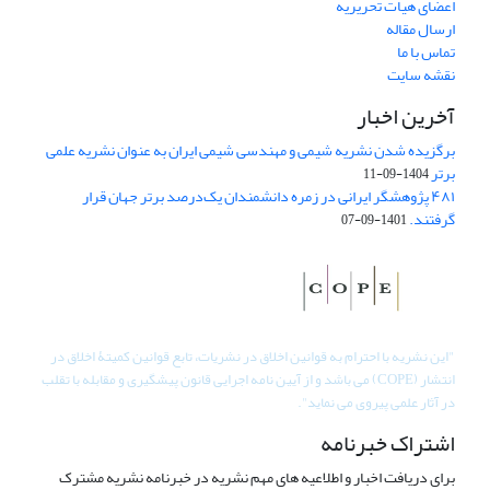
اعضای هیات تحریریه
ارسال مقاله
تماس با ما
نقشه سایت
آخرین اخبار
برگزیده شدن نشریه شیمی و مهندسی شیمی ایران به عنوان نشریه علمی
برتر
1404-09-11
۴۸۱ پژوهشگر ایرانی در زمره دانشمندان یک‌درصد برتر جهان قرار
گرفتند.
1401-09-07
"
این نشریه با احترام به قوانین اخلاق در نشریات، تابع قوانین کمیتۀ اخلاق در
انتشار (COPE) می باشد و از آیین نامه اجرایی قانون پیشگیری و مقابله با تقلب
در آثار علمی پیروی می نماید".
اشتراک خبرنامه
برای دریافت اخبار و اطلاعیه های مهم نشریه در خبرنامه نشریه مشترک