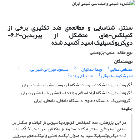
سنتز، شناسایی و مطالعه‌‌‌ی ضد ‌تکثیری برخی از
کمپلکس-های متشکل از پیریدین-۶،۲-
دی‌کربوکسیلیک اسید اُکسید شده
نوع مقاله : علمی-پژوهشی
نویسندگان
1
2
1
مصطفی عطایی
ویدا جدائیان
مسعود میرزائی شهرابی
3
1
امیرشکوه سلجوقی
احمد قلی زاده
1
گروه شیمی، دانشکده علوم، دانشگاه فردوسی مشهد، مشهد، ایران
2
گروه شیمی، دانشگاه آزاد اسلامی، واحد اسلامشهر، اسلامشهر، ایران
3
گروه فیزیک، دانشکده علوم، دانشگاه دامغان، دامغان، ایران
چکیده
در این پژوهش، سه کمپلکس کوئوردیناسیونی از کبالت و منگنز
بر
مبنای استراتژی سنتز لیگاند مخلوط از واکنش پیریدین-
N
-اُکسید-
6،2-دی­کربوکسیلیک­اسید
به عنوان لیگاند اصلی و لیگاندهای نیتروژن