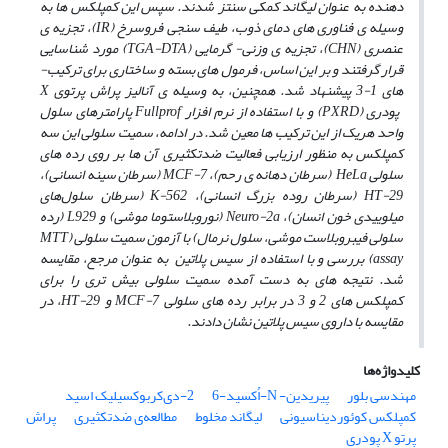
دهنده به عنوان لیگاند کمکی
سنتز شدند. سپس این کمپلکس ­ها به
وسیله­ ی فناوری­ های دمای ذوب، طیف­ سنجی فروسرخ
(
IR
)
، تجزیه ­ی
عنصری
(CHN
)
،
تجزیه­ ی وزنی- گرمایی
(TGA-DTA)
مورد شناسایی
قرار گرفتند و بر این اساس، فرمول ­های بسته و ساختاری برای ترکیب­
های
1-3 پیشنهاد شد. هم­چنین، به وسیله ­ی آنالیز پراش پرتوی
X
پودری
(PXRD
)
و با استفاده از نرم­ افزار
Fullprof
پارامترهای سلول
واحد هریک از این ترکیب­ ها معین شد. در ادامه، سمیت سلولی
این
سه
کمپلکس
به
منظور
ارزیابی فعالیت
ضدتکثیری
آن ­ها
بر
روی
رده­ های
سلولی
HeLa
(سرطان دهانه­ ی رحم)،
MCF-7
(سرطان سینه انسانی)،
HT-29
(سرطان روده بزرگ انسانی)،
K-562
(سرطان سلول‌های
میلوییدی خون انسان)،
Neuro-2a
(نوروبلاستوما موشی) و
L929
(رده
سلولی فیبروبلاست موشی، سلول نرمال) با
آزمون سمیت سلولی
(
MTT
assay
) بررسی و با استفاده
از
سیس
پلاتین
به عنوان
مرجع،
مقایسه
شد. نتیجه­ های
به دست آمده
سمیت سلولی
بیش­ تری
را
برای
کمپلکس­ های 2 و 3
در
برابر
رده­ های
سلولی
MCF-7
و
HT-29
،
در
مقایسه با داروی سیس پلاتین نشان دادند.
کلیدواژه‌ها
مهندسی بلور
پیریدین- N-اُکسید-6
2-دی‌کربوکسیلیک اسید
کمپلکس کوئوردیناسیونی
لیگاند مخلوط
مطالعه‌ی ضدتکثیری
پراش
پرتو X پودری