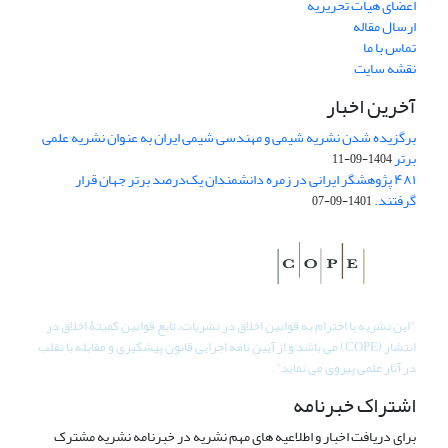
اعضای هیات تحریریه
ارسال مقاله
تماس با ما
نقشه سایت
آخرین اخبار
برگزیده شدن نشریه شیمی و مهندسی شیمی ایران به عنوان نشریه علمی
برتر
1404-09-11
۴۸۱ پژوهشگر ایرانی در زمره دانشمندان یک‌درصد برتر جهان قرار
گرفتند.
1401-09-07
"
این نشریه با احترام به قوانین اخلاق در نشریات، تابع قوانین کمیتۀ اخلاق در
انتشار (COPE) می باشد و از آیین نامه اجرایی قانون پیشگیری و مقابله با تقلب
در آثار علمی پیروی می نماید".
اشتراک خبرنامه
برای دریافت اخبار و اطلاعیه های مهم نشریه در خبرنامه نشریه مشترک