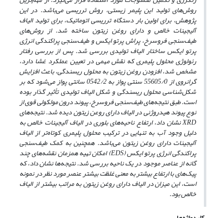
روش‌های تولید این پلیمر زیستی، روش ترریسی می‌باشد. در این
پژوهش، برای اولین بار دستگاه ترریسی اتوماتیک، برای تولید الیاف
آلیجینات خالص و دارای روغن زیتون ساخته شد. از روش‌های
طیف‌سنجی فروسرخ، پراش پرتو ایکس و طیف‌سنجی پراکندگی انرژی
پرتو ایکس ساختار الیاف تولیدی بررسی شد. پس از بررسی رفتار
رئولوژی محلول پلیمری که نقش مهمی در تعیین عملکرد غشا دارد،
مشخص شد، افزودن روغن زیتون به محلول ریسندگی، باعث افزایش
گرانروی از 55605/0 سنتی پواز به 0542/2 سانتی پواز می‌شود که بر
شکل‌شناسی محلول ریسندگی و شکل الیاف تولیدی تأثیر گذار بوده
است. طبق نتیجه‌های طیف‌سنجی فروسرخ، پیوند درون مولکولی قوی از
نوع پیوند هیدروژنی در الیاف دارای روعن زیتون دیده شد. نتیجه‌های
XRD نشان داد، ارتفاع ناحیه‌های بلوری در الیاف آلیجینات خالص به
دلیل وجود آب به تنهایی در ترکیب محلول پلیمری کوتاه‌‌تر از الیاف
آلیجینات دارای روغن زیتون می‌باشد. همچنین به کمک طیف‌سنجی
پراکندگی انرژی پرتو ایکس (EDS) امکان تهیه هم­زمان نقشه‌های چند
گانه از عناصر موجود در یک ناحیه بررسی شد. نتیجه‌ها نشان داد، که
پیک‌های با ارتفاع بیشتر به معنى غلظت بیش­تر عنصر مورد نظر در نمونه
است، این میزان در الیاف دارای روغن زیتون به مراتب بیش­تر از الیاف
خالص بود.
کلیدواژه‌ها