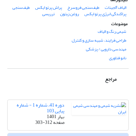
الیاف آلجینات
طیف‌سنجی فروسرخ
پراش پرتو ایکس
طیف‌سنجی
پراکندگی انرژی پرتو ایکس
روغن زیتون
ترریسی
موضوعات
شیمی رنگ و الیاف
طراحی فرایند، شبیه سازی و کنترل
مهندسی دارویی / پزشکی
نانو فناوری
مراجع
دوره 41، شماره 1 - شماره
پیاپی 103
بهار 1401
صفحه
303-312