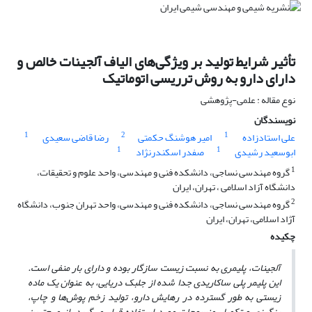
تأثیر شرایط تولید بر ویژگی‌های الیاف آلجینات خالص و
دارای دارو به روش ترریسی اتوماتیک
نوع مقاله : علمی-پژوهشی
نویسندگان
1
2
1
علی استادزاده
امیر هوشنگ حکمتی
رضا قاضی سعیدی
1
1
ابوسعید رشیدی
صفدر اسکندرنژاد
1
گروه مهندسی نساجی، دانشکده فنی و مهندسی، واحد علوم و تحقیقات،
دانشگاه آزاد اسلامی ، تهران، ایران
2
گروه مهندسی نساجی، دانشکده فنی و مهندسی، واحد تهران جنوب، دانشگاه
آژاد اسلامی، تهران، ایران
چکیده
آلجینات، پلیمری به ­نسبت زیست سازگار بوده و دارای بار منفی است.
این پلیمر پلی ساکاریدی جدا شده از جلبک دریایی، به عنوان یک ماده
زیستی به طور گسترده در رهایش دارو، تولید زخم پوش‌ها و چاپ،
رنگرزی و تکمیل منسوجات مورد استفاده قرار می‌گیرد. از مهم‌ترین