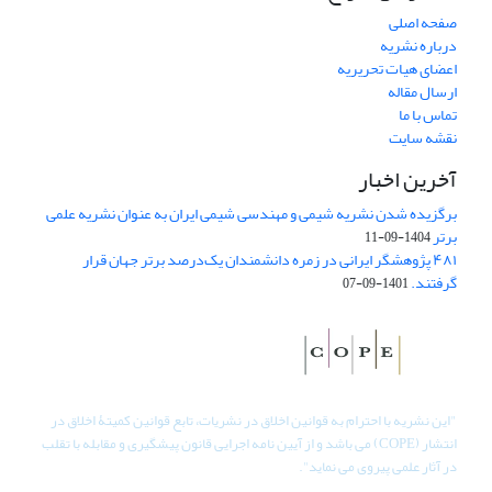
صفحه اصلی
درباره نشریه
اعضای هیات تحریریه
ارسال مقاله
تماس با ما
نقشه سایت
آخرین اخبار
برگزیده شدن نشریه شیمی و مهندسی شیمی ایران به عنوان نشریه علمی
برتر
1404-09-11
۴۸۱ پژوهشگر ایرانی در زمره دانشمندان یک‌درصد برتر جهان قرار
گرفتند.
1401-09-07
"
این نشریه با احترام به قوانین اخلاق در نشریات، تابع قوانین کمیتۀ اخلاق در
انتشار (COPE) می باشد و از آیین نامه اجرایی قانون پیشگیری و مقابله با تقلب
در آثار علمی پیروی می نماید".