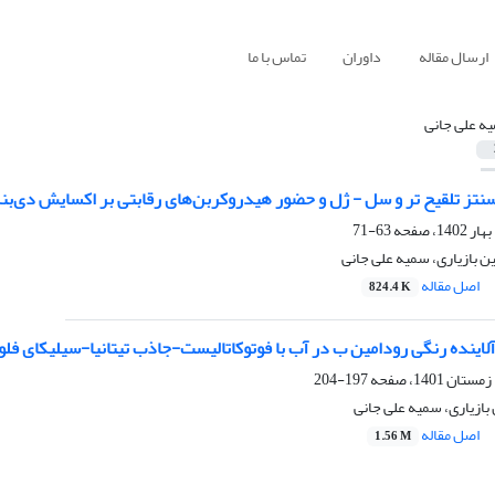
ارسال مقاله
داوران
تماس با ما
ه علی جانی
نتز تلقیح تر و سل - ژل و حضور هیدروکربن‌های رقابتی بر اکسایش دی‌بنزو
63-71
ین بازیاری، سمیه علی جانی
اصل مقاله
824.4 K
اینده‌ رنگی رودامین ب در آب با فوتوکاتالیست-جاذب تیتانیا-سیلیکای ف
197-204
 بازیاری، سمیه علی جانی
اصل مقاله
1.56 M