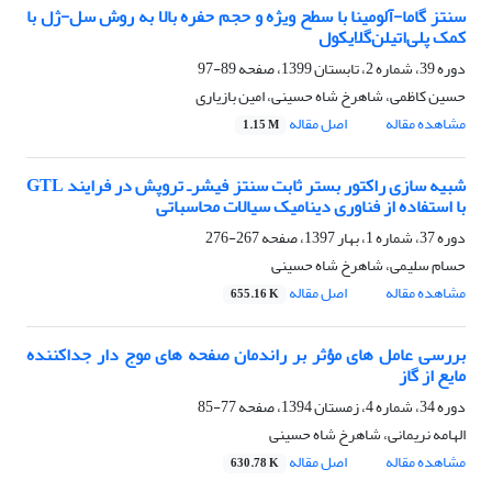
سنتز گاما-آلومینا با سطح ویژه و حجم حفره بالا به روش سل-ژل با
کمک پلی‌اتیلن‌گلایکول
دوره 39، شماره 2، تابستان 1399، صفحه
89-97
حسین کاظمی، شاهرخ شاه حسینی، امین بازیاری
مشاهده مقاله
اصل مقاله
1.15 M
شبیه سازی راکتور بستر ثابت سنتز فیشرـ تروپش در فرایند GTL
با استفاده از فناوری دینامیک سیالات محاسباتی
دوره 37، شماره 1، بهار 1397، صفحه
267-276
حسام سلیمی، شاهرخ شاه حسینی
مشاهده مقاله
اصل مقاله
655.16 K
بررسی عامل های مؤثر بر راندمان صفحه های موج دار جداکننده
مایع از گاز
دوره 34، شماره 4، زمستان 1394، صفحه
77-85
الهامه نریمانی، شاهرخ شاه حسینی
مشاهده مقاله
اصل مقاله
630.78 K