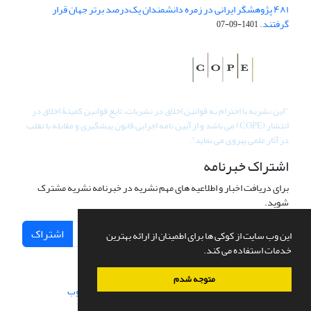
۴۸۱ پژوهشگر ایرانی در زمره دانشمندان یک‌درصد برتر جهان قرار
گرفتند.
1401-09-07
"
این نشریه با احترام به قوانین اخلاق در نشریات، تابع قوانین کمیتۀ اخلاق در
انتشار (COPE) می باشد و از آیین نامه اجرایی قانون پیشگیری و مقابله با تقلب
در آثار علمی پیروی می نماید".
اشتراک خبرنامه
برای دریافت اخبار و اطلاعیه های مهم نشریه در خبرنامه نشریه مشترک
شوید.
اشتراک
این وب سایت از کوکی ها برای اطمینان از ارائه بهترین
خدمات استفاده می کند.
متوجه شدم
سامانه مدیریت نشریات علمی.
طراحی و پیاده سازی از
سیناوب