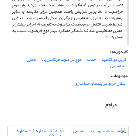
اکسید در آب در توان 64/8 وات، در مقایسه با حالت بدون تابش موج
فراصوت تا 20 برابر افزایش یافت. همچنین برای مقایسه‌ با سایر
روش‌ها، یک همزن مغناطیسی جایگزین مبدل فراصوت شد. در این
شرایط ضریب انتقال جرم به‌کمک فراصوت به تقریب 4/4 برابر بیش­تر از
همزن مغناطیسی شد که نشانگر عملکرد بهتر موج فراصوت نسبت به
همزن است.
کلیدواژه‌ها
کربن دی اکسید
جذب
موج فراصوت فرکانس بالا
همزن
مغناطیسی
موضوعات
انتقال جرم، فرایندهای جداسازی
مراجع
دوره 41، شماره 1 - شماره