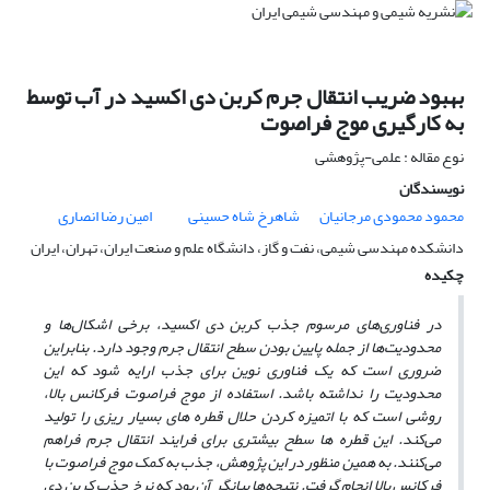
بهبود ضریب انتقال جرم کربن دی اکسید در آب توسط
به کارگیری موج فراصوت
نوع مقاله : علمی-پژوهشی
نویسندگان
محمود محمودی مرجانیان
شاهرخ شاه حسینی
امین رضا انصاری
دانشکده مهندسی شیمی، نفت و گاز، دانشگاه علم و صنعت ایران، تهران، ایران
چکیده
در فناوری‌های مرسوم جذب کربن دی اکسید، برخی اشکال‌ها و
محدودیت‌ها از جمله پایین بودن سطح انتقال جرم وجود دارد. بنابراین
ضروری است که یک فناوری نوین برای جذب ارایه شود که این
محدودیت‌ را نداشته باشد. استفاده از موج فراصوت فرکانس بالا،
روشی است که با اتمیزه کردن حلال قطره­ های بسیار ریزی را تولید
می‌کند. این قطره­ ها سطح بیش­تری برای فرایند انتقال جرم فراهم
می‌کنند. به همین منظور در این پژوهش، جذب به کمک موج فراصوت با
فرکانس بالا انجام گرفت. نتیجه‌ها بیانگر آن بود که نرخ جذب کربن دی