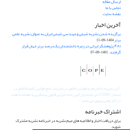
ارسال مقاله
تماس با ما
نقشه سایت
آخرین اخبار
برگزیده شدن نشریه شیمی و مهندسی شیمی ایران به عنوان نشریه علمی
برتر
1404-09-11
۴۸۱ پژوهشگر ایرانی در زمره دانشمندان یک‌درصد برتر جهان قرار
گرفتند.
1401-09-07
"
این نشریه با احترام به قوانین اخلاق در نشریات، تابع قوانین کمیتۀ اخلاق در
انتشار (COPE) می باشد و از آیین نامه اجرایی قانون پیشگیری و مقابله با تقلب
در آثار علمی پیروی می نماید".
اشتراک خبرنامه
برای دریافت اخبار و اطلاعیه های مهم نشریه در خبرنامه نشریه مشترک
شوید.