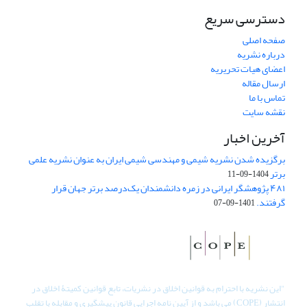
دسترسی سریع
صفحه اصلی
درباره نشریه
اعضای هیات تحریریه
ارسال مقاله
تماس با ما
نقشه سایت
آخرین اخبار
برگزیده شدن نشریه شیمی و مهندسی شیمی ایران به عنوان نشریه علمی
برتر
1404-09-11
۴۸۱ پژوهشگر ایرانی در زمره دانشمندان یک‌درصد برتر جهان قرار
گرفتند.
1401-09-07
"
این نشریه با احترام به قوانین اخلاق در نشریات، تابع قوانین کمیتۀ اخلاق در
انتشار (COPE) می باشد و از آیین نامه اجرایی قانون پیشگیری و مقابله با تقلب