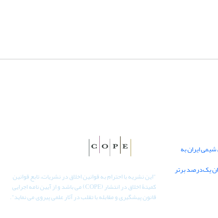
یمی ایران به
دان یک‌درصد برتر
"
این نشریه با احترام به قوانین اخلاق در نشریات، تابع قوانین
کمیتۀ اخلاق در انتشار (COPE) می باشد و از آیین نامه اجرایی
قانون پیشگیری و مقابله با تقلب در آثار علمی پیروی می نماید".