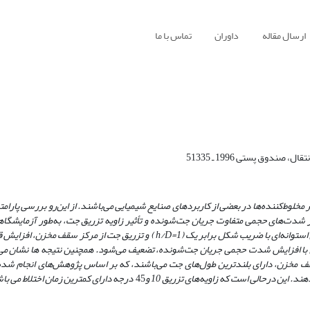
ارسال مقاله
داوران
تماس با ما
وق پستی 1996 ـ 51335
مخلوط‌کننده‌ها در بعضی از کاربردهای صنایع شیمیایی می‌باشند. از این‌رو بررسی پارامت
در شدت‌های حجمی‌ متفاوت جریان جت‌شونده و تأثیر زاویه تزریق جت، به‌طور آزمایشگاه
ستوانه‌ای با ضریب شکل برابر یک (1=
h/D
) و تزریق جت از مرکز سقف مخزن، افزایش ق
ن با افزایش شدت حجمی جریان
جت‌شونده، تضعیف می‌شود. همچنین نتیجه‌ ها نشان می‌
ف مخزن، دارای بلندترین طول‌های جت می‌باشند، که بر اساس پژوهش‌های
انجام شده 
د. این درحالی است که زاویه‌های تزریق 10 و
45
درجه دارای کمترین زمان اختلاط می ‌با