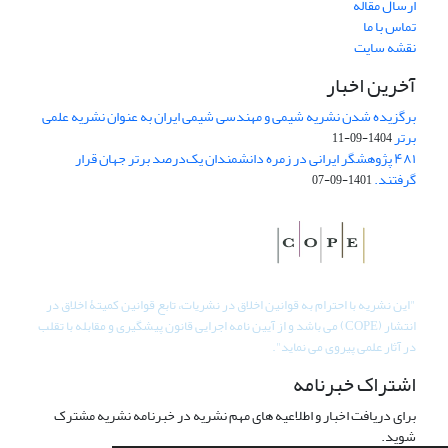
ارسال مقاله
تماس با ما
نقشه سایت
آخرین اخبار
برگزیده شدن نشریه شیمی و مهندسی شیمی ایران به عنوان نشریه علمی
برتر
1404-09-11
۴۸۱ پژوهشگر ایرانی در زمره دانشمندان یک‌درصد برتر جهان قرار
گرفتند.
1401-09-07
"
این نشریه با احترام به قوانین اخلاق در نشریات، تابع قوانین کمیتۀ اخلاق در
انتشار (COPE) می باشد و از آیین نامه اجرایی قانون پیشگیری و مقابله با تقلب
در آثار علمی پیروی می نماید".
اشتراک خبرنامه
برای دریافت اخبار و اطلاعیه های مهم نشریه در خبرنامه نشریه مشترک
شوید.