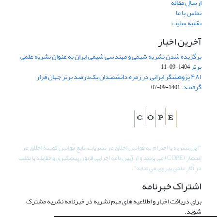
ارسال مقاله
تماس با ما
نقشه سایت
آخرین اخبار
برگزیده شدن نشریه شیمی و مهندسی شیمی ایران به عنوان نشریه علمی
برتر
1404-09-11
۴۸۱ پژوهشگر ایرانی در زمره دانشمندان یک‌درصد برتر جهان قرار
گرفتند.
1401-09-07
"
این نشریه با احترام به قوانین اخلاق در نشریات، تابع قوانین کمیتۀ اخلاق در
انتشار (COPE) می باشد و از آیین نامه اجرایی قانون پیشگیری و مقابله با تقلب
در آثار علمی پیروی می نماید".
اشتراک خبرنامه
برای دریافت اخبار و اطلاعیه های مهم نشریه در خبرنامه نشریه مشترک
شوید.