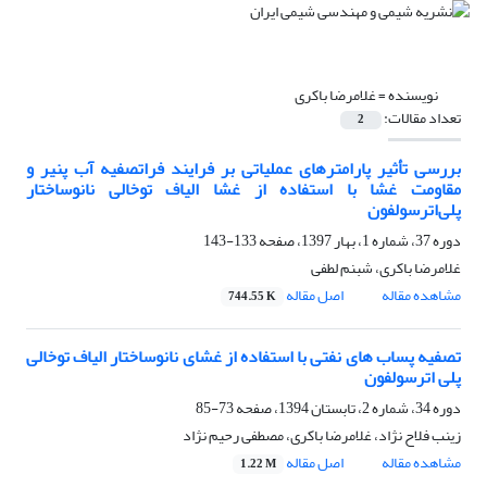
نویسنده =
غلامرضا باکری
تعداد مقالات:
2
بررسی تأثیر پارامترهای عملیاتی بر فرایند فراتصفیه آب پنیر و
مقاومت غشا با استفاده از غشا الیاف توخالی نانوساختار
پلی‌اترسولفون
دوره 37، شماره 1، بهار 1397، صفحه
133-143
غلامرضا باکری، شبنم لطفی
مشاهده مقاله
اصل مقاله
744.55 K
تصفیه پساب های نفتی با استفاده از غشای نانوساختار الیاف توخالی
پلی اترسولفون
دوره 34، شماره 2، تابستان 1394، صفحه
73-85
زینب فلاح نژاد، غلامرضا باکری، مصطفی رحیم نژاد
مشاهده مقاله
اصل مقاله
1.22 M