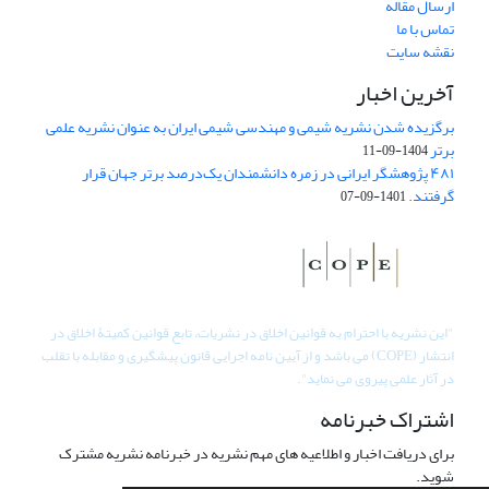
ارسال مقاله
تماس با ما
نقشه سایت
آخرین اخبار
برگزیده شدن نشریه شیمی و مهندسی شیمی ایران به عنوان نشریه علمی
برتر
1404-09-11
۴۸۱ پژوهشگر ایرانی در زمره دانشمندان یک‌درصد برتر جهان قرار
گرفتند.
1401-09-07
"
این نشریه با احترام به قوانین اخلاق در نشریات، تابع قوانین کمیتۀ اخلاق در
انتشار (COPE) می باشد و از آیین نامه اجرایی قانون پیشگیری و مقابله با تقلب
در آثار علمی پیروی می نماید".
اشتراک خبرنامه
برای دریافت اخبار و اطلاعیه های مهم نشریه در خبرنامه نشریه مشترک
شوید.