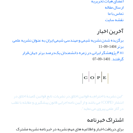
اعضای هیات تحریریه
ارسال مقاله
تماس با ما
نقشه سایت
آخرین اخبار
برگزیده شدن نشریه شیمی و مهندسی شیمی ایران به عنوان نشریه علمی
برتر
1404-09-11
۴۸۱ پژوهشگر ایرانی در زمره دانشمندان یک‌درصد برتر جهان قرار
گرفتند.
1401-09-07
"
این نشریه با احترام به قوانین اخلاق در نشریات، تابع قوانین کمیتۀ اخلاق در
انتشار (COPE) می باشد و از آیین نامه اجرایی قانون پیشگیری و مقابله با تقلب
در آثار علمی پیروی می نماید".
اشتراک خبرنامه
برای دریافت اخبار و اطلاعیه های مهم نشریه در خبرنامه نشریه مشترک