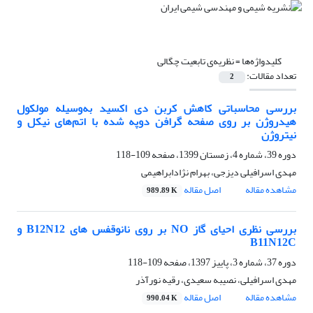
کلیدواژه‌ها =
نظریه‌ی تابعیت چگالی
تعداد مقالات:
2
بررسی محاسباتی کاهش کربن دی اکسید به‌وسیله مولکول
هیدروژن بر روی صفحه گرافن دوپه شده با اتم‌های نیکل و
نیتروژن
دوره 39، شماره 4، زمستان 1399، صفحه
109-118
مهدی اسرافیلی دیزجی، بهرام نژادابراهیمی
مشاهده مقاله
اصل مقاله
989.89 K
بررسی نظری احیای گاز NO بر روی نانوقفس های B12N12 و
B11N12C
دوره 37، شماره 3، پاییز 1397، صفحه
109-118
مهدی اسرافیلی، نصیبه سعیدی، رقیه نورآذر
مشاهده مقاله
اصل مقاله
990.04 K