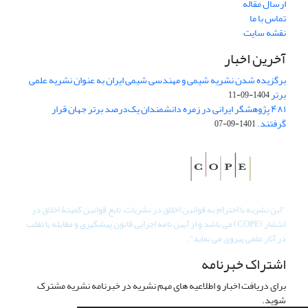
ارسال مقاله
تماس با ما
نقشه سایت
آخرین اخبار
برگزیده شدن نشریه شیمی و مهندسی شیمی ایران به عنوان نشریه علمی
برتر
1404-09-11
۴۸۱ پژوهشگر ایرانی در زمره دانشمندان یک‌درصد برتر جهان قرار
گرفتند.
1401-09-07
"
این نشریه با احترام به قوانین اخلاق در نشریات، تابع قوانین کمیتۀ اخلاق در
انتشار (COPE) می باشد و از آیین نامه اجرایی قانون پیشگیری و مقابله با تقلب
در آثار علمی پیروی می نماید".
اشتراک خبرنامه
برای دریافت اخبار و اطلاعیه های مهم نشریه در خبرنامه نشریه مشترک
شوید.