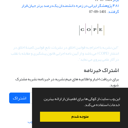
۴۸۱ پژوهشگر ایرانی در زمره دانشمندان یک‌درصد برتر جهان قرار
گرفتند.
1401-09-07
"
این نشریه با احترام به قوانین اخلاق در نشریات، تابع قوانین کمیتۀ اخلاق در
انتشار (COPE) می باشد و از آیین نامه اجرایی قانون پیشگیری و مقابله با تقلب
در آثار علمی پیروی می نماید".
اشتراک خبرنامه
برای دریافت اخبار و اطلاعیه های مهم نشریه در خبرنامه نشریه مشترک
شوید.
اشتراک
این وب سایت از کوکی ها برای اطمینان از ارائه بهترین
خدمات استفاده می کند.
متوجه شدم
سامانه مدیریت نشریات علمی.
طراحی و پیاده سازی از
سیناوب