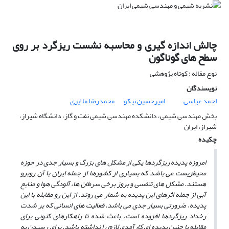
چالش اندازه گیری و محاسبه‌ نشست ریزگرد بر روی
سطح های گوناگون
نوع مقاله : کوتاه پژوهشی
نویسندگان
احمد عباسی
امیرحسین نیکو
محمدرضا ملایری
بخش مهندسی شیمی، دانشکده مهندسی شیمی نفت و گاز، دانشگاه شیراز،
شیراز، ایران
چکیده
امروزه پدیده­ ریزگرد­ها یکی از مشکل­ های بزرگ و بسیار جدی در حوزه
محیط­زیست می­ باشد که بسیاری از کشورها از جمله ایران با آن روبرو
هستند. مشکل ­های تنفسی و بروز برخی سرطان ­ها، آلودگی هوا و منابع
آبی از جمله اثرهای این پدیده به­ شمار می­ روند. از این­ رو مقابله با این
پدیده، ضرورتی بسیار جدی می­ باشد. فعالیت­ های انسانی که بر شدت
رخداد ریزگردها افزوده است، باعث شده تا راهکارهای کنونی برای
مقابله با چنین پدیده­ ای کارآمدی لازم را نداشته باشد. برای رسیدن به