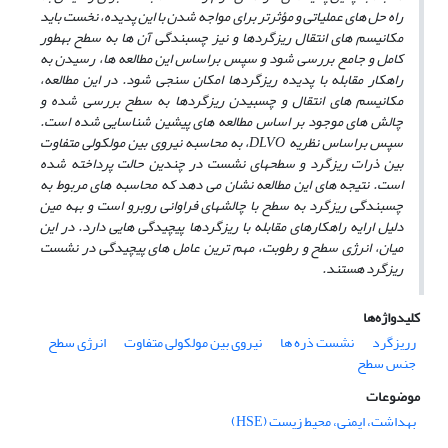
راه ­­حل ­های عملیاتی و مؤثرتر برای مواجه شدن با این پدیده، نخست باید
مکانیسم ­های انتقال ریزگردها و نیز چسبندگی آن ­ها به سطح به­طور
کامل و جامع بررسی شود و سپس براساس این مطالعه­ ها، رسیدن به
راهکار مقابله با پدیده­ ریزگرد­ها امکان ­سنجی شود. در این مطالعه،
مکانیسم ­های انتقال و چسبیدن ریزگرد­ها به سطح بررسی شده و
چالش­ های موجود بر اساس مطالعه­ های پیشین شناسایی شده است.
سپس براساس نظریه
DLVO
، به محاسبه­ نیروی بین مولکولی متفاوت
بین ذرات ریزگرد و سطح­های نشست در چندین حالت پرداخته شده
است. نتیجه­ های این مطالعه نشان می­ دهد که محاسبه­ های مربوط به
چسبندگی ریزگرد به سطح با چالش­های فراوانی روبرو است و به­ه مین
دلیل ارایه­ راهکارهای مقابله با ریزگردها پیچیدگی­ هایی دارد. در این
میان، انرژی سطح و رطوبت، مهم­ ترین عامل­ های پیچیدگی در نشست
ریزگرد هستند.
کلیدواژه‌ها
رریزگرد
نشست ذره ها
نیروی بین مولکولی متفاوت
انرژی سطح
جنس سطح
موضوعات
بهداشت، ایمنی، محیط زیست (HSE)