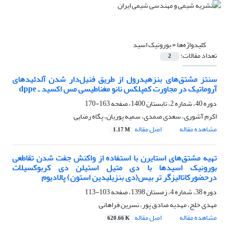
کلیدواژه‌ها =
بورونیک اسید
تعداد مقالات:
2
سنتز مشتق‌های بنزهیدرول از طریق فنیل‌دار شدن‌‌ آلدئیدهای
آروماتیک در مجاورت کمپلکس نانو مغناطیسی مس اکسید ـ dppe
دوره 40، شماره 2، تابستان 1400، صفحه
163-170
اکرم آشوری، سعدی صمدی، سمیه پوریان، پگاه رضایی
مشاهده مقاله
اصل مقاله
1.17 M
تهیه مشتق‌های استایرن با استفاده از واکنش جفت شدن تقاطعی
بورونیک اسیدها با دی متیل استیلن دی کربوکسیلات
درحضورکاتالیزگر تر بیس(دی بنزیلیدین استون) پالادیوم
دوره 38، شماره 4، زمستان 1398، صفحه
103-113
مهدی خلج، مهدیه صادق پور، نسرین فراهانی
مشاهده مقاله
اصل مقاله
620.66 K