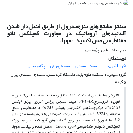
سنتز مشتق‌های بنزهیدرول از طریق فنیل‌دار شدن‌‌
آلدئیدهای آروماتیک در مجاورت کمپلکس نانو
مغناطیسی مس اکسید ـ dppe
نوع مقاله : علمی-پژوهشی
نویسندگان
اکرم آشوری
سعدی صمدی
سمیه پوریان
پگاه رضایی
گروه شیمی، دانشکده علوم پایه، دانشگاه کردستان، سنندج، سنندج، ایران
چکیده
نانوفلز مغناطیسی CuO/Fe
O
سنتز و به ­کمک طیف­ سنجی تبدیل ­
3
4
فوریه­ فروسرخ(FT-IR)، طیف سنجی پراش انرژی پرتو ایکس
(EDAX)، میکروسکوپ الکترونی پویشی (SEM) و مغناطیس ­سنج
ارتعاشی (VSM) شناسایی شد. در ادامه، واکنش افزایش هسته­ دوستی
1،2ـ فنیل­بورونیک اسید بر روی آلدئیدهای آروماتیک در مجاورت
کمپلکس نانوفلز مغناطیسی CuO/Fe
O
سنتز شده و لیگاند dppe
3
4
(1،2-دی ­فنیل­ فسفینو اتان) انجام شد و فراورده­ های الکلی با بازده