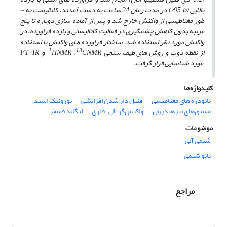
بالایی (تا 95%) در مدت زمان 24 ساعت به­ دست آمدند. کاتالیست به ­
طور مغناطیسی از واکنش خارج شد و پس از آماده­ سازی دوباره تا پنج
مرتبه بدون کاهش چشمگیری در فعالیت کاتالیستی و بازده فراورده، در
واکنش مورد نظر استفاده شد. ساختار فراورده­ های واکنش با استفاده
1
13
از نقطه ذوب و روش­ های طیف­ سنجی
HNMR ،
CNMR و FT-IR
مورد شناسایی قرار گرفت.
کلیدواژه‌ها
نانوذره های مغناطیسی
فنیل دار شدن افزایشی
بورونیک اسید
مشتق‌های بنزهیدرول
واکنش‌گر آلی ـ فلزی
لیگاند فسفر
موضوعات
شیمی آلی
نانو شیمی
مراجع