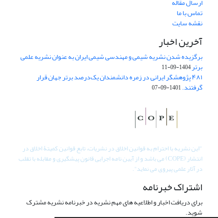
ارسال مقاله
تماس با ما
نقشه سایت
آخرین اخبار
برگزیده شدن نشریه شیمی و مهندسی شیمی ایران به عنوان نشریه علمی
برتر
1404-09-11
۴۸۱ پژوهشگر ایرانی در زمره دانشمندان یک‌درصد برتر جهان قرار
گرفتند.
1401-09-07
"
این نشریه با احترام به قوانین اخلاق در نشریات، تابع قوانین کمیتۀ اخلاق در
انتشار (COPE) می باشد و از آیین نامه اجرایی قانون پیشگیری و مقابله با تقلب
در آثار علمی پیروی می نماید".
اشتراک خبرنامه
برای دریافت اخبار و اطلاعیه های مهم نشریه در خبرنامه نشریه مشترک
شوید.