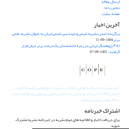
ارسال مقاله
تماس با ما
نقشه سایت
آخرین اخبار
برگزیده شدن نشریه شیمی و مهندسی شیمی ایران به عنوان نشریه علمی
برتر
1404-09-11
۴۸۱ پژوهشگر ایرانی در زمره دانشمندان یک‌درصد برتر جهان قرار
گرفتند.
1401-09-07
"
این نشریه با احترام به قوانین اخلاق در نشریات، تابع قوانین کمیتۀ اخلاق در
انتشار (COPE) می باشد و از آیین نامه اجرایی قانون پیشگیری و مقابله با تقلب
در آثار علمی پیروی می نماید".
اشتراک خبرنامه
برای دریافت اخبار و اطلاعیه های مهم نشریه در خبرنامه نشریه مشترک
شوید.