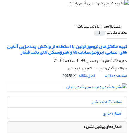
کلیدواژه‌ها =
ایزوتیوسیانات"
تعداد مقالات:
1
تهیه مشتق‌های تیومورفولین با استفاده از واکنش چندجزیی آلکین
های انتهایی، ایزوتیوسیانات ها و هتروسیکل های تحت فشار
دوره 39، شماره 4، زمستان 1399، صفحه
61-71
پروانه چگینی، مجید غظنفرپور درجانی
مشاهده مقاله
اصل مقاله
929.56 K
مقالات آماده انتشار
شماره جاری
شماره‌های پیشین نشریه