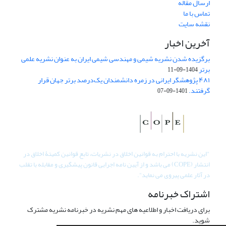
ارسال مقاله
تماس با ما
نقشه سایت
آخرین اخبار
برگزیده شدن نشریه شیمی و مهندسی شیمی ایران به عنوان نشریه علمی
برتر
1404-09-11
۴۸۱ پژوهشگر ایرانی در زمره دانشمندان یک‌درصد برتر جهان قرار
گرفتند.
1401-09-07
"
این نشریه با احترام به قوانین اخلاق در نشریات، تابع قوانین کمیتۀ اخلاق در
انتشار (COPE) می باشد و از آیین نامه اجرایی قانون پیشگیری و مقابله با تقلب
در آثار علمی پیروی می نماید".
اشتراک خبرنامه
برای دریافت اخبار و اطلاعیه های مهم نشریه در خبرنامه نشریه مشترک
شوید.