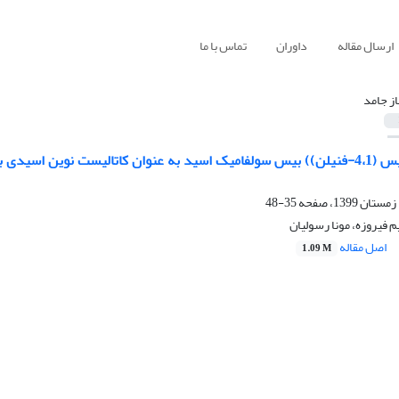
ارسال مقاله
داوران
تماس با ما
از جامد
معرفی (متیلن‌بیس (4،1-فنیلن)) بیس سولفامیک اسید به عنوان کاتالیست نو
35-48
یم فیروزه، مونا رسولیان
اصل مقاله
1.09 M