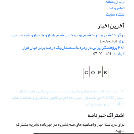
ارسال مقاله
تماس با ما
نقشه سایت
آخرین اخبار
برگزیده شدن نشریه شیمی و مهندسی شیمی ایران به عنوان نشریه علمی
برتر
1404-09-11
۴۸۱ پژوهشگر ایرانی در زمره دانشمندان یک‌درصد برتر جهان قرار
گرفتند.
1401-09-07
"
این نشریه با احترام به قوانین اخلاق در نشریات، تابع قوانین کمیتۀ اخلاق در
انتشار (COPE) می باشد و از آیین نامه اجرایی قانون پیشگیری و مقابله با تقلب
در آثار علمی پیروی می نماید".
اشتراک خبرنامه
برای دریافت اخبار و اطلاعیه های مهم نشریه در خبرنامه نشریه مشترک
شوید.