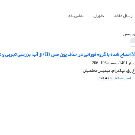
ارسال مقاله
داوران
تماس با ما
ون مس
193-206
خ رؤیا نیکمرام، مهدیس مخلصیان
اصل مقاله
970.43 K