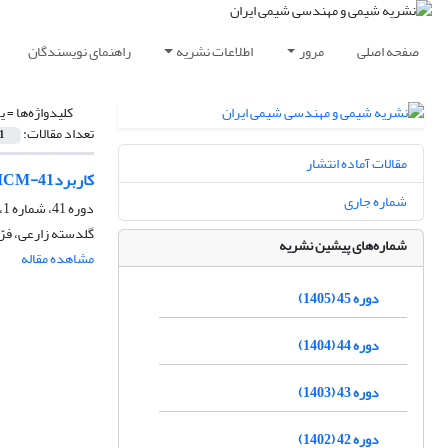
صفحه اصلی
مرور
اطلاعات نشریه
راهنمای نویسندگان
کلیدواژه‌ها =
ی
تعداد مقالات:
1
مقالات آماده انتشار
کاربردMCM-41 اصلاح شده با گروه فورانی در حذف یون مس (II) از آب، بررسی تجربی و شبیه سازی مونت کارلو
شماره جاری
دوره 41، شماره 1، بهار 1401، صفحه
گلدسته زارعی، فرّ
شماره‌های پیشین نشریه
مشاهده مقاله
دوره 45 (1405)
دوره 44 (1404)
دوره 43 (1403)
دوره 42 (1402)