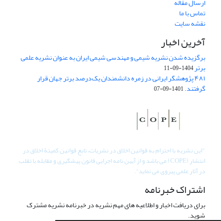
ارسال مقاله
تماس با ما
نقشه سایت
آخرین اخبار
برگزیده شدن نشریه شیمی و مهندسی شیمی ایران به عنوان نشریه علمی
برتر
1404-09-11
۴۸۱ پژوهشگر ایرانی در زمره دانشمندان یک‌درصد برتر جهان قرار
گرفتند.
1401-09-07
"
این نشریه با احترام به قوانین اخلاق در نشریات، تابع قوانین کمیتۀ اخلاق در
انتشار (COPE) می باشد و از آیین نامه اجرایی قانون پیشگیری و مقابله با تقلب
در آثار علمی پیروی می نماید".
اشتراک خبرنامه
برای دریافت اخبار و اطلاعیه های مهم نشریه در خبرنامه نشریه مشترک
شوید.