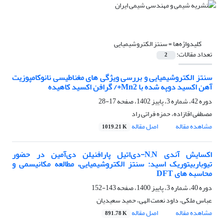
کلیدواژه‌ها =
سنتز الکتروشیمیایی
تعداد مقالات:
2
سنتز الکتروشیمیایی و بررسی ویژگی های مغناطیسی نانوکامپوزیت
آهن اکسید دوپه شده با Mn2+/ گرافن اکسید کاهیده
دوره 42، شماره 3، پاییز 1402، صفحه
17-28
مصطفی اقازاده، حمزه فراتی راد
مشاهده مقاله
اصل مقاله
1019.21 K
اکسایش آندی N,N-دی‌اتیل پارا‌فنیلن دی‌آمین در حضور
تیوباربیتوریک اسید: سنتز الکتروشیمیایی، مطالعه مکانیسمی و
محاسبه های DFT
دوره 40، شماره 3، پاییز 1400، صفحه
143-152
عباس ملکی، داود نعمت الهی، حمید سعیدیان
مشاهده مقاله
اصل مقاله
891.78 K