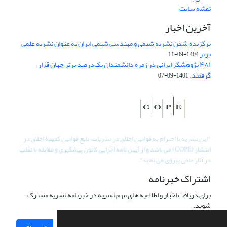
نقشه سایت
آخرین اخبار
برگزیده شدن نشریه شیمی و مهندسی شیمی ایران به عنوان نشریه علمی
برتر
1404-09-11
۴۸۱ پژوهشگر ایرانی در زمره دانشمندان یک‌درصد برتر جهان قرار
گرفتند.
1401-09-07
"
این نشریه با احترام به قوانین اخلاق در نشریات، تابع قوانین کمیتۀ اخلاق در
انتشار (COPE) می باشد و از آیین نامه اجرایی قانون پیشگیری و مقابله با تقلب
در آثار علمی پیروی می نماید".
اشتراک خبرنامه
برای دریافت اخبار و اطلاعیه های مهم نشریه در خبرنامه نشریه مشترک
شوید.