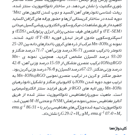
بلوری مگنتیت را نشان می­ دهد. در ساختار نانوکامپوزیت سنتز شده،
2+
ریخت ­شناسی نانوذره­ای آهن اکسید و دوپ شدن کاتیون­ های
Mn
دوپه شده در ساختار کریستالی آن‌ها و حضور ورقه ­های
گرافن اکساید
کاهیده از طریق مشاهدات میکروسکوپ الکترونی روبشی گسیل میدانی
(
FE-SEM
) و آنالیزهای طیف سنجی
پراش انرژی پرتوایکس (
EDS
) و
اسپکتروسکوپی مادون قرمز تبدیل فوریه (
FT-IR
) تایید شدند.
نمونه­ ی
Mn-IONs
مرکب از ذره­ های کروی با اندازه­ای دانه بین 20-25
نانومتر با ترکیب عنصری 36/71 درصد وزنی آهن، 71/7 درصد منگنز
و
93/20 درصد اکسیژن مشخص گردید. هم­چنین، نمونه ­ی
Mn-
IONs@RGO
ترکیب عنصری متشکل از 15/59 درصد وزنی آهن، 42/8
درصد وزنی منگنز، 67/23 درصد اکسیژن و 76/8 درصد وزنی کربن بود.
حضور منگنز و کرین در ترکیب عنصری نمونه­ی
Mn-IONs@RGO
به
ترتیب موید دوپه شدن
IONs
با کاتیون­های منگنز
و تشکیل نانوذره­های
Mn-IONs
روی لایه های
RGO
از طریق فرایند سنتز الکتروشیمیایی
است. ماهیت سوپرپارامغناطیس
نانوکامپوزیت سنتز شده از طریق
آنالیز مغناطیس سنجی نمونه مرتعش (
VSM
) و منحنی
M-H
تعیین شد.
-1
نانوکامپوزیت تهیه شده ویژگی­ های مغناطیسی برابر با
86/31 =
emu.g
-1
M
07/0 =
emu.g
،
M
و
H
29/2 =
G
را نشان داد.
ci
s
r
کلیدواژه‌ها