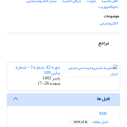
آهن اکسید
دوپنت
گرافن اکسید
سنتز الکتروشیمیایی
نانوکامپوزیت
موضوعات
الکتروشیمی
مراجع
دوره 42، شماره 3 - شماره
پیاپی 109
پاییز 1402
صفحه
17-28
فایل ها
XML
اصل مقاله
1019.21 K