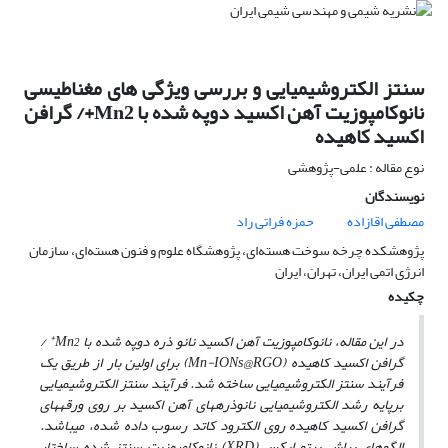
سنتز الکتروشیمیایی و بررسی ویژگی های مغناطیسی
نانوکامپوزیت آهن اکسید دوپه شده با Mn2+/ گرافن
اکسید کاهیده
نوع مقاله : علمی-پژوهشی
نویسندگان
مصطفی اقازاده
حمزه فراتی راد
پژوهشکده چرخه سوخت هسته‌ای، پژوهشگاه علوم و فنون هسته‌ای، سازمان
انرژی اتمی ایران، تهران، ایران
چکیده
2+
در این مقاله، نانوکامپوزیت آهن اکسید نانو ذره دوپه شده با
Mn
/
گرافن اکسید کاهیده (
Mn-IONs@RGO
)
برای اولین بار از طریق یک
فرآیند سنتز الکتروشیمیایی ساخته شد. فرآیند سنتز الکتروشیمیایی
برپایه رشد الکتروشیمیایی
نانوذره­های آهن اکسید بر روی ورقه­های
گرافن اکسید کاهیده روی الکترود کاتد رسوب داده شده، می­باشد.
الگوهای
پراش
پرتو ایکس (
XRD
) نانوکامپوزیت سنتز شده ساختار