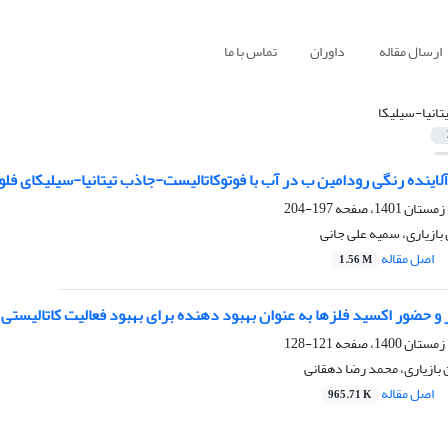
ارسال مقاله
داوران
تماس با ما
یتانیا-سیلیکا
اینده‌ رنگی رودامین ب در آب با فوتوکاتالیست-جاذب تیتانیا-سیلیکای ف
197-204
 بازیاری، سمیه علی جانی
اصل مقاله
1.56 M
و حضور اکسید فلزها به عنوان بهبود دهنده برای بهبود فعالیت کاتالیستی نو
121-128
بازیاری، محمد رضا دهقانی
اصل مقاله
965.71 K