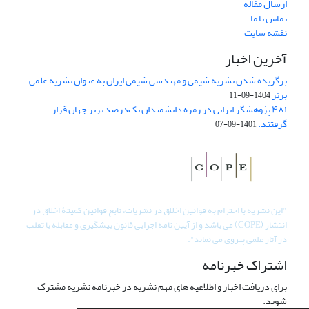
ارسال مقاله
تماس با ما
نقشه سایت
آخرین اخبار
برگزیده شدن نشریه شیمی و مهندسی شیمی ایران به عنوان نشریه علمی
برتر
1404-09-11
۴۸۱ پژوهشگر ایرانی در زمره دانشمندان یک‌درصد برتر جهان قرار
گرفتند.
1401-09-07
"
این نشریه با احترام به قوانین اخلاق در نشریات، تابع قوانین کمیتۀ اخلاق در
انتشار (COPE) می باشد و از آیین نامه اجرایی قانون پیشگیری و مقابله با تقلب
در آثار علمی پیروی می نماید".
اشتراک خبرنامه
برای دریافت اخبار و اطلاعیه های مهم نشریه در خبرنامه نشریه مشترک
شوید.