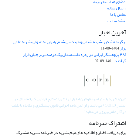
اعضای هیات تحریریه
ارسال مقاله
تماس با ما
نقشه سایت
آخرین اخبار
برگزیده شدن نشریه شیمی و مهندسی شیمی ایران به عنوان نشریه علمی
برتر
1404-09-11
۴۸۱ پژوهشگر ایرانی در زمره دانشمندان یک‌درصد برتر جهان قرار
گرفتند.
1401-09-07
"
این نشریه با احترام به قوانین اخلاق در نشریات، تابع قوانین کمیتۀ اخلاق در
انتشار (COPE) می باشد و از آیین نامه اجرایی قانون پیشگیری و مقابله با تقلب
در آثار علمی پیروی می نماید".
اشتراک خبرنامه
برای دریافت اخبار و اطلاعیه های مهم نشریه در خبرنامه نشریه مشترک