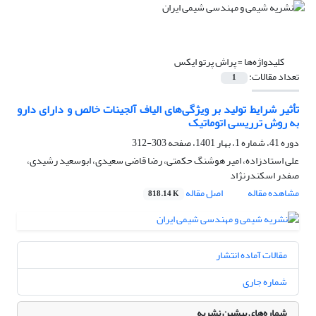
کلیدواژه‌ها =
پراش پرتو ایکس
تعداد مقالات:
1
تأثیر شرایط تولید بر ویژگی‌های الیاف آلجینات خالص و دارای دارو
به روش ترریسی اتوماتیک
دوره 41، شماره 1، بهار 1401، صفحه
303-312
علی استادزاده، امیر هوشنگ حکمتی، رضا قاضی سعیدی، ابوسعید رشیدی،
صفدر اسکندرنژاد
مشاهده مقاله
اصل مقاله
818.14 K
مقالات آماده انتشار
شماره جاری
شماره‌های پیشین نشریه