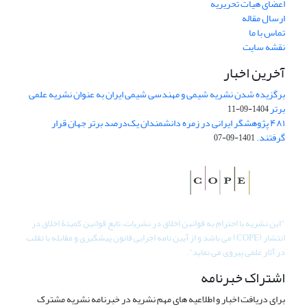
اعضای هیات تحریریه
ارسال مقاله
تماس با ما
نقشه سایت
آخرین اخبار
برگزیده شدن نشریه شیمی و مهندسی شیمی ایران به عنوان نشریه علمی
برتر
1404-09-11
۴۸۱ پژوهشگر ایرانی در زمره دانشمندان یک‌درصد برتر جهان قرار
گرفتند.
1401-09-07
"
این نشریه با احترام به قوانین اخلاق در نشریات، تابع قوانین کمیتۀ اخلاق در
انتشار (COPE) می باشد و از آیین نامه اجرایی قانون پیشگیری و مقابله با تقلب
در آثار علمی پیروی می نماید".
اشتراک خبرنامه
برای دریافت اخبار و اطلاعیه های مهم نشریه در خبرنامه نشریه مشترک