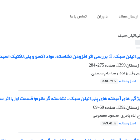
ارسال مقاله
داوران
تماس با ما
لی اتیلن سبک
استه، مواد اکسو و پلی لاکتیک اسید بر استحکام
275-284
تضی قلی زاده، رضا حاج محمدی
اصل مقاله
838.79 K
ای آمیخته های پلی اتیلن سبک ـ نشاسته گرمانرم؛ قسمت اول: اثر سازگارکننده ی PE-g-MA بر خواص مکان
59-69
وح الله باقری، محمود معصومی
اصل مقاله
569.41 K