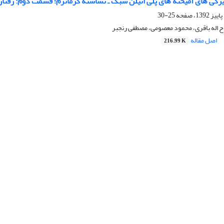
یژگی های آمیخته های پلی اتیلن سبک ـ نشاسته گرمانرم؛ قسمت دوم: رفتا
25-30
وح اله باقری، محمود معصومی، مصطفی رنجبر
اصل مقاله
216.99 K